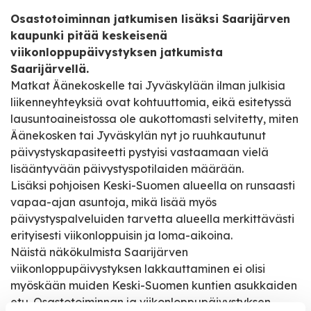
Osastotoiminnan jatkumisen lisäksi Saarijärven
kaupunki pitää keskeisenä
viikonloppupäivystyksen jatkumista
Saarijärvellä.
Matkat Äänekoskelle tai Jyväskylään ilman julkisia
liikenneyhteyksiä ovat kohtuuttomia, eikä esitetyssä
lausuntoaineistossa ole aukottomasti selvitetty, miten
Äänekosken tai Jyväskylän nyt jo ruuhkautunut
päivystyskapasiteetti pystyisi vastaamaan vielä
lisääntyvään päivystyspotilaiden määrään.
Lisäksi pohjoisen Keski-Suomen alueella on runsaasti
vapaa-ajan asuntoja, mikä lisää myös
päivystyspalveluiden tarvetta alueella merkittävästi
erityisesti viikonloppuisin ja loma-aikoina.
Näistä näkökulmista Saarijärven
viikonloppupäivystyksen lakkauttaminen ei olisi
myöskään muiden Keski-Suomen kuntien asukkaiden
etu. Osastotoiminnan ja viikonloppupäivystyksen