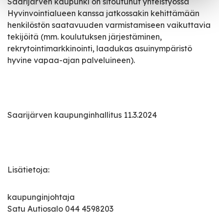
Saarijärven kaupunki on sitoutunut yhteistyössä
Hyvinvointialueen kanssa jatkossakin kehittämään
henkilöstön saatavuuden varmistamiseen vaikuttavia
tekijöitä (mm. koulutuksen järjestäminen,
rekrytointimarkkinointi, laadukas asuinympäristö
hyvine vapaa-ajan palveluineen).
Saarijärven kaupunginhallitus 11.3.2024
Lisätietoja:
kaupunginjohtaja
Satu Autiosalo 044 4598203