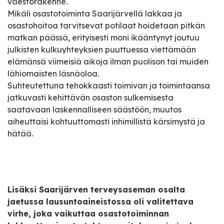
väestörakenne.
Mikäli osastotoiminta Saarijärvellä lakkaa ja
osastohoitoa tarvitsevat potilaat hoidetaan pitkän
matkan päässä, erityisesti moni ikääntynyt joutuu
julkisten kulkuyhteyksien puuttuessa viettämään
elämänsä viimeisiä aikoja ilman puolison tai muiden
lähiomaisten läsnäoloa.
Suhteutettuna tehokkaasti toimivan ja toimintaansa
jatkuvasti kehittävän osaston sulkemisesta
saatavaan laskennalliseen säästöön, muutos
aiheuttaisi kohtuuttomasti inhimillistä kärsimystä ja
hätää.
Lisäksi Saarijärven terveysaseman osalta
jaetussa lausuntoaineistossa oli valitettava
virhe, joka vaikuttaa osastotoiminnan