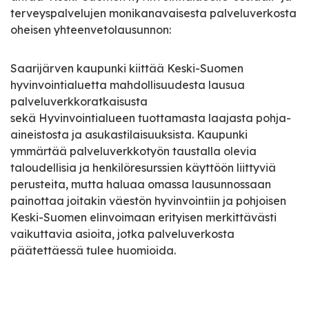
terveyspalvelujen monikanavaisesta palveluverkosta
oheisen yhteenvetolausunnon:
Saarijärven kaupunki kiittää Keski-Suomen
hyvinvointialuetta mahdollisuudesta lausua
palveluverkkoratkaisusta
sekä Hyvinvointialueen tuottamasta laajasta pohja-
aineistosta ja asukastilaisuuksista. Kaupunki
ymmärtää palveluverkkotyön taustalla olevia
taloudellisia ja henkilöresurssien käyttöön liittyviä
perusteita, mutta haluaa omassa lausunnossaan
painottaa joitakin väestön hyvinvointiin ja pohjoisen
Keski-Suomen elinvoimaan erityisen merkittävästi
vaikuttavia asioita, jotka palveluverkosta
päätettäessä tulee huomioida.