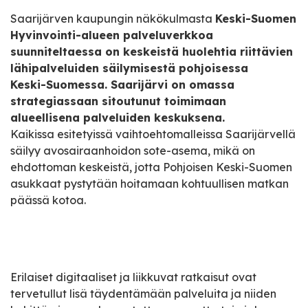
Saarijärven kaupungin näkökulmasta
Keski-Suomen
Hyvinvointi-alueen palveluverkkoa
suunniteltaessa on keskeistä huolehtia riittävien
lähipalveluiden säilymisestä pohjoisessa
Keski-Suomessa. Saarijärvi on omassa
strategiassaan sitoutunut toimimaan
alueellisena palveluiden keskuksena.
Kaikissa esitetyissä vaihtoehtomalleissa Saarijärvellä
säilyy avosairaanhoidon sote-asema, mikä on
ehdottoman keskeistä, jotta Pohjoisen Keski-Suomen
asukkaat pystytään hoitamaan kohtuullisen matkan
päässä kotoa.
Erilaiset digitaaliset ja liikkuvat ratkaisut ovat
tervetullut lisä täydentämään palveluita ja niiden