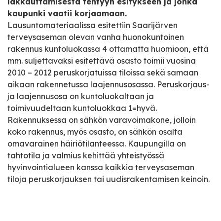
lakkauttamisesta tehtyyn esitykseen ja jonka
kaupunki vaatii korjaamaan.
Lausuntomateriaalissa esitettiin Saarijärven
terveysaseman olevan vanha huonokuntoinen
rakennus kuntoluokassa 4 ottamatta huomioon, että
mm. suljettavaksi esitettävä osasto toimii vuosina
2010 – 2012 peruskorjatuissa tiloissa sekä samaan
aikaan rakennetussa laajennusosassa. Peruskorjaus-
ja laajennusosa on kuntoluokaltaan ja
toimivuudeltaan kuntoluokkaa 1=hyvä.
Rakennuksessa on sähkön varavoimakone, jolloin
koko rakennus, myös osasto, on sähkön osalta
omavarainen häiriötilanteessa. Kaupungilla on
tahtotila ja valmius kehittää yhteistyössä
hyvinvointialueen kanssa kaikkia terveysaseman
tiloja peruskorjauksen tai uudisrakentamisen keinoin.