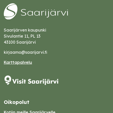
Saarijärven kaupunki
Sivulantie 11, PL 13
43100 Saarijärvi
kirjaamo@saarijarvi.fi
Karttapalvelu
Oikopolut
Kotiin meille Saarijärvelle