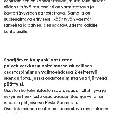
kehittäminen on kannatettavaa, mutta toimiakseen
niiden riittävä resurssointi on varmistettava ja
käytettävyyteen panostettava. Samalla on
huolehdittava erityisesti ikääntyvän väestön
tarpeista ja palveluiden saatavuudesta kaikille
kuntalaisille.
Saarijärven kaupunki vastustaa
palveluverkkosuunnitelmassa alueellisen
osastotoiminnan vaihtoehdossa 2 esitettyä
skenaariota, jossa osastotoiminta Saarijärvellä
päättyisi.
Osaston hoitohenkilöstön saatavuus on ollut hyvä ja
nykyinen henkilöstö asuu pääosin Saarijärvellä tai
muualla pohjoisessa Keski-Suomessa.
Osastotoiminnan osalta on huomioitava myös alueen