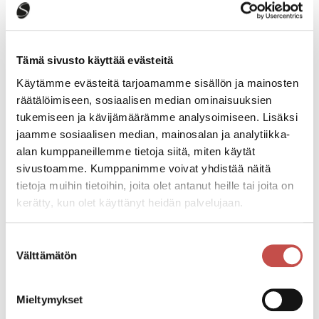
jatkuminen on kriittistä kaupungin asukasveto- ja
pitovoimalle ja myös yritysten toimintaedellytysten
säilymiselle.
Tämä sivusto käyttää evästeitä
Käytämme evästeitä tarjoamamme sisällön ja mainosten
räätälöimiseen, sosiaalisen median ominaisuuksien
tukemiseen ja kävijämäärämme analysoimiseen. Lisäksi
Saarijärvelle valmistelussa oleva uusi
jaamme sosiaalisen median, mainosalan ja analytiikka-
perhekeskus on kannatettava uudistus.
alan kumppaneillemme tietoja siitä, miten käytät
Kaupunki on sitoutunut kehittämään toimintaa
sivustoamme. Kumppanimme voivat yhdistää näitä
tiiviissä yhteistyössä Hyvinvointialueen kanssa ja mm.
tietoja muihin tietoihin, joita olet antanut heille tai joita on
tilatarpeisiin pystytään kaupungissa vastaamaan
kerätty, kun olet käyttänyt heidän palvelujaan.
hyvin.
Suostumuksen
Välttämätön
valinta
Iltaruskon osalta Saarijärven kaupunki pyytää
Mieltymykset
hyvinvointi-aluetta vielä jatkamaan toimintaa
,