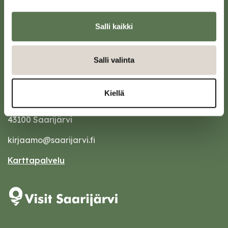
Salli kaikki
Salli valinta
Kiellä
Saarijärven kaupunki
Sivulantie 11, PL 13
43100 Saarijärvi
kirjaamo@saarijarvi.fi
Karttapalvelu