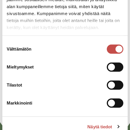
alan kumppaneillemme tietoja siitä, miten käytät
sivustoamme. Kumppanimme voivat yhdistää näitä
tietoja muihin tietoihin, joita olet antanut heille tai joita on
Kaikki ajankohtaiset
kerätty, kun olet käyttänyt heidän palvelujaan.
Suostumuksen
Välttämätön
Jaa tapahtuma:
valinta
Facebook
Mieltymykset
Twitter
Linkedin
Tilastot
URL
Markkinointi
Näytä tiedot