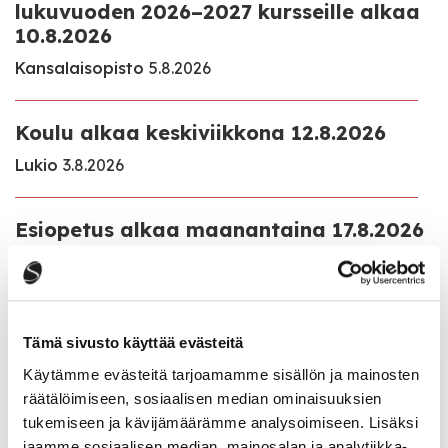
lukuvuoden 2026–2027 kursseille alkaa
10.8.2026
Kansalaisopisto
5.8.2026
Koulu alkaa keskiviikkona 12.8.2026
Lukio
3.8.2026
Esiopetus alkaa maanantaina 17.8.2026
Varhaiskasvatus ja esiopetus
3.8.2026
Lupa- ja valvontaviraston antama
Tämä sivusto käyttää evästeitä
Myrsky Energia Oy:n Hillonevan
tuulivoimahanketta koskeva perusteltu
Käytämme evästeitä tarjoamamme sisällön ja mainosten
päätelmä
räätälöimiseen, sosiaalisen median ominaisuuksien
tukemiseen ja kävijämäärämme analysoimiseen. Lisäksi
Ajankohtaista
22.7.2026
jaamme sosiaalisen median, mainosalan ja analytiikka-