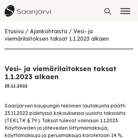
Skip to content
Etusivu
Ajankohtaista
Vesi- ja
viemärilaitoksen taksat 1.1.2023 alkaen
Vesi- ja viemärilaitoksen taksat
1.1.2023 alkaen
25.11.2022
Saarijärven kaupungin tekninen lautakunta päätti
23.11.2022 pidetyssä kokouksessa uusista taksoista
(TEKLTK § 79 ). Taksat tulevat voimaan 1.1.2023.
Käyttöveden ja jäteveden liittymismaksuja,
käyttömaksuja ja perusmaksuja korotetaan 14 %.