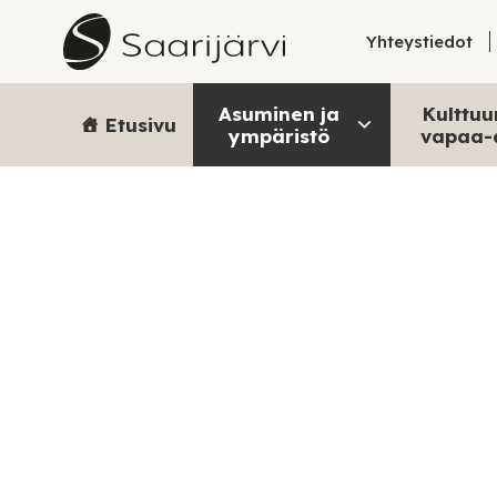
Skip to content
Yhteystiedot
Asuminen ja
Kulttuur
Etusivu
ympäristö
vapaa-