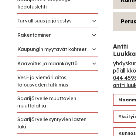
tiedotuslehti
Turvallisuus ja järjestys
Peru
Rakentaminen
Antti
Kaupungin myytävät kohteet
Luukka
yhdyskun
Kaavoitus ja maankäyttö
päällikk
Vesi- ja viemärilaitos,
044 459
talousveden tutkimus
antti.luu
Saarijärvelle muuttavien
Maanmit
muuttolahja
Yksity
Saarijärvelle syntyvien lasten
tuki
Kunnos