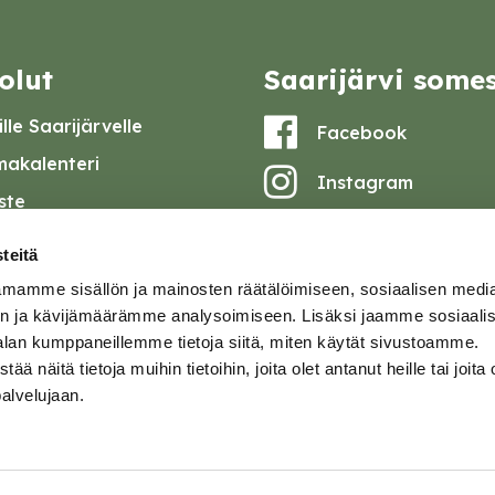
olut
Saarijärvi some
lle Saarijärvelle
Facebook
akalenteri
Instagram
iste
Youtube
at ja pöytäkirjat
teitä
set
mamme sisällön ja mainosten räätälöimiseen, sosiaalisen medi
omake
n ja kävijämäärämme analysoimiseen. Lisäksi jaamme sosiaali
alan kumppaneillemme tietoja siitä, miten käytät sivustoamme.
tavuusseloste
näitä tietoja muihin tietoihin, joita olet antanut heille tai joita 
palvelujaan.
ja