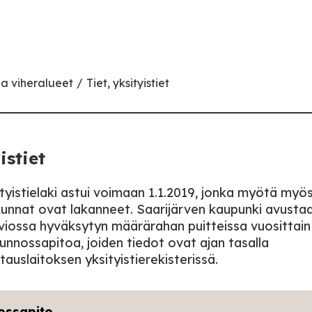
ja viheralueet
Tiet, yksityistiet
istiet
ityistielaki astui voimaan 1.1.2019, jonka myötä myö
kunnat ovat lakanneet. Saarijärven kaupunki avusta
viossa hyväksytyn määrärahan puitteissa vuosittain 
kunnossapitoa, joiden tiedot ovat ajan tasalla
auslaitoksen yksityistierekisterissä.
ossapito