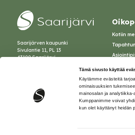
Oikop
Kotiin mei
Saarijärven kaupunki
Tapahtum
Sivulantie 11, PL 13
Asiointip
43100 Saarijärvi
Esityslist
kirjaamo@saarijarvi.fi
Tämä sivusto käyttää eväs
Kuulutuk
Käytämme evästeitä tarjoa
Karttapalvelu
Palautel
ominaisuuksien tukemisee
mainosalan ja analytiikka-
Saavutet
Kumppanimme voivat yhdistää 
kun olet käyttänyt heidän 
Tietosuo