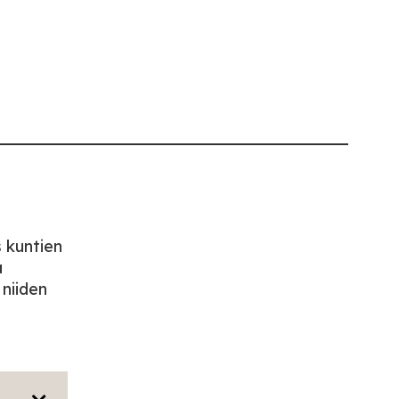
s kuntien
a
niiden