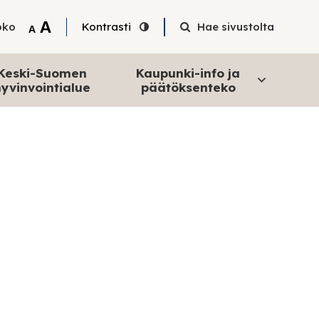
Tekstin suurentaminen
A
oko
Kontrasti
Hae sivustolta
Tekstin pienentäminen
A
Keski-Suomen
Kaupunki-info ja
yvinvointialue
päätöksenteko