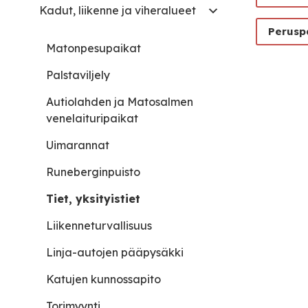
Kadut, liikenne ja viheralueet
Perusp
Matonpesupaikat
Palstaviljely
Autiolahden ja Matosalmen
venelaituripaikat
Uimarannat
Runeberginpuisto
Tiet, yksityistiet
Liikenneturvallisuus
Linja-autojen pääpysäkki
Katujen kunnossapito
Torimyynti