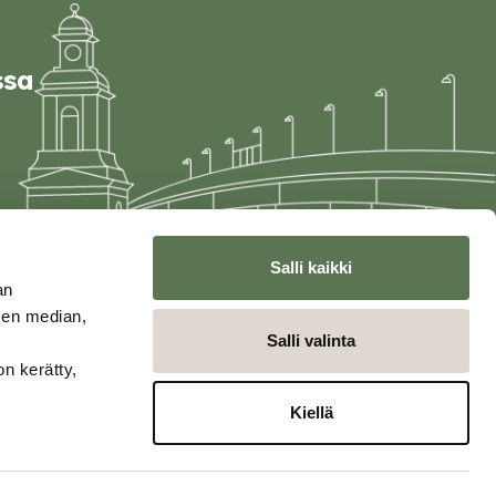
ssa
Salli kaikki
an
sen median,
Salli valinta
on kerätty,
Kiellä