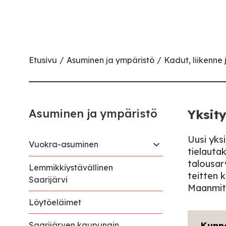
Etusivu
Asuminen ja ympäristö
Kadut, liikenne 
Asuminen ja ympäristö
Yksity
Uusi yks
Vuokra-asuminen
tielauta
talousar
Lemmikkiystävällinen
teitten 
Saarijärvi
Maanmitt
Löytöeläimet
Saarijärven kaupungin
Kunn