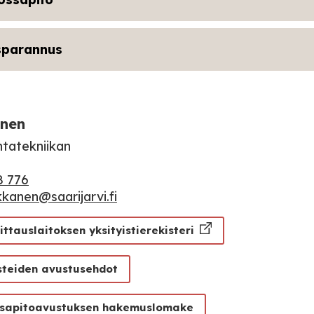
sparannus
nen
tatekniikan
ö
8 776
kkanen@saarijarvi.fi
tauslaitoksen yksityistierekisteri
isteiden avustusehdot
sapitoavustuksen hakemuslomake