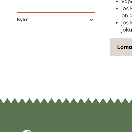
vap
jos 
on a
Kylät
jos 
jok
Loma