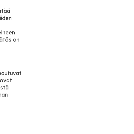
ntää
iiden
eineen
äätös on
pautuvat
 ovat
istä
nan