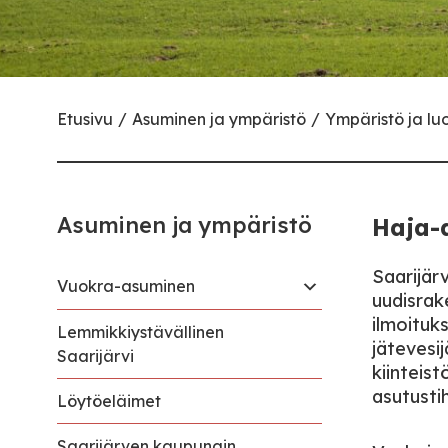
Etusivu
Asuminen ja ympäristö
Ympäristö ja lu
Asuminen ja ympäristö
Haja-
Saarijär
Vuokra-asuminen
uudisrake
ilmoituk
Lemmikkiystävällinen
jätevesij
Saarijärvi
kiinteist
asutusti
Löytöeläimet
Saarijärven kaupungin