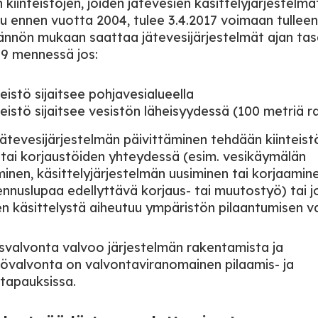
kiinteistöjen, joiden jätevesien käsittelyjärjestelmä
u ennen vuotta 2004, tulee 3.4.2017 voimaan tulleen
ännön mukaan saattaa jätevesijärjestelmät ajan tas
19 mennessä jos:
teistö sijaitsee pohjavesialueella
teistö sijaitsee vesistön läheisyydessä (100 metriä 
jätevesijärjestelmän päivittäminen tehdään kiinteist
tai korjaustöiden yhteydessä (esim. vesikäymälän
inen, käsittelyjärjestelmän uusiminen tai korjaamine
nnuslupaa edellyttävä korjaus- tai muutostyö) tai j
en käsittelystä aiheutuu ympäristön pilaantumisen v
valvonta valvoo järjestelmän rakentamista ja
övalvonta on valvontaviranomainen pilaamis- ja
tapauksissa.