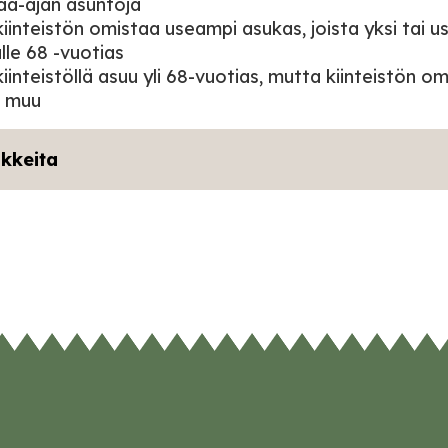
aa-ajan asuntoja
kiinteistön omistaa useampi asukas, joista yksi tai 
lle 68 -vuotias
kiinteistöllä asuu yli 68-vuotias, mutta kiinteistön o
u muu
kkeita