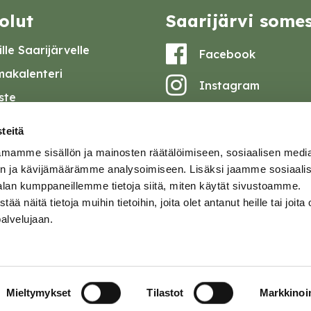
olut
Saarijärvi some
lle Saarijärvelle
Facebook
akalenteri
Instagram
iste
Youtube
at ja pöytäkirjat
teitä
set
mamme sisällön ja mainosten räätälöimiseen, sosiaalisen medi
omake
n ja kävijämäärämme analysoimiseen. Lisäksi jaamme sosiaali
alan kumppaneillemme tietoja siitä, miten käytät sivustoamme.
tavuusseloste
näitä tietoja muihin tietoihin, joita olet antanut heille tai joita 
palvelujaan.
ja
Mieltymykset
Tilastot
Markkinoin