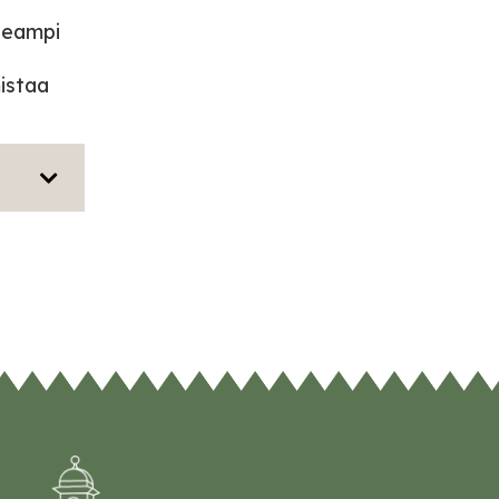
useampi
mistaa