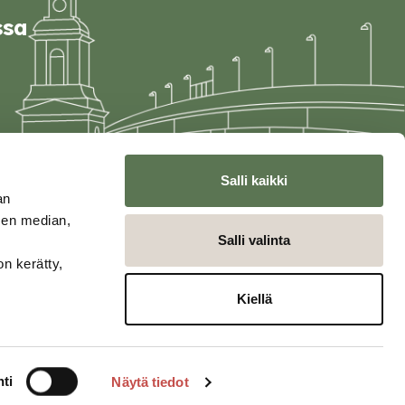
ssa
Salli kaikki
an
sen median,
Salli valinta
on kerätty,
Kiellä
ti
Näytä tiedot