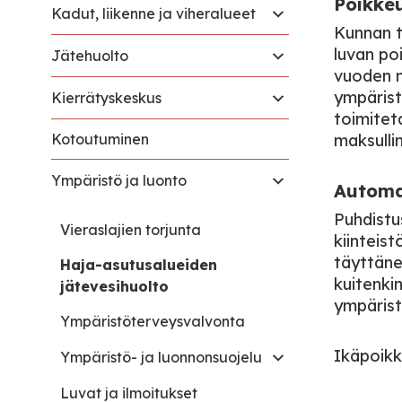
Poikke
Kadut, liikenne ja viheralueet
Kunnan t
luvan po
Jätehuolto
vuoden m
ympärist
Kierrätyskeskus
toimitet
Kotoutuminen
maksulli
Ympäristö ja luonto
Automa
Puhdist
Vieraslajien torjunta
kiinteist
täyttäne
Haja-asutusalueiden
kuitenki
jätevesihuolto
ympärist
Ympäristöterveysvalvonta
Ikäpoikk
Ympäristö- ja luonnonsuojelu
Luvat ja ilmoitukset