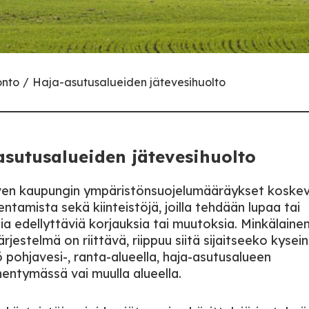
onto
Haja-asutusalueiden jätevesihuolto
asutusalueiden jätevesihuolto
ven kaupungin ympäristönsuojelumääräykset koske
ntamista sekä kiinteistöjä, joilla tehdään lupaa tai
sia edellyttäviä korjauksia tai muutoksia. Minkälaine
ärjestelmä on riittävä, riippuu siitä sijaitseeko kysei
ö pohjavesi-, ranta-alueella, haja-asutusalueen
hentymässä vai muulla alueella.