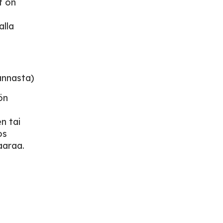
t on
alla
rannasta)
ön
n tai
os
aaraa.