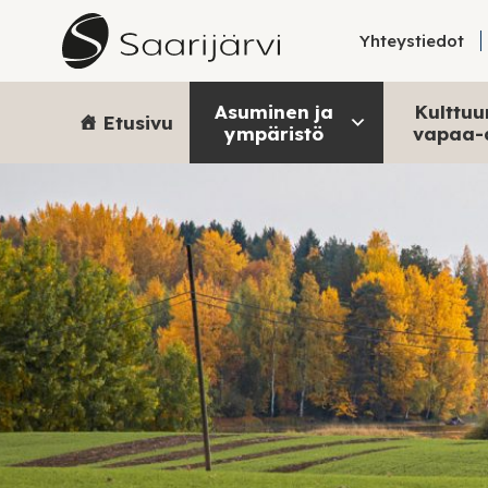
Skip to content
Yhteystiedot
Asuminen ja
Kulttuur
Etusivu
ympäristö
vapaa-