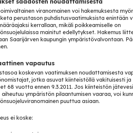
ukset säädösten noudattamisesta
oimivaltainen viranomainen voi hakemuksesta myö
iketa perustason puhdistusvaatimuksista enintään v
ääräajaksi kerrallaan, mikäli poikkeamiselle on
önsuojelulaissa mainitut edellytykset. Hakemus liitt
aan Saarijärven kaupungin ympäristövalvontaan. P
nen.
attinen vapautus
ustasoa koskevan vaatimuksen noudattamisesta va
önomistajat, jotka asuvat kiinteistöllä vakituisesti ja
et 68 vuotta ennen 9.3.2011. Jos kiinteistön jäteves
n aiheutuu ympäristön pilaantumisen vaaraa, voi kun
önsuojeluviranomainen puuttua asiaan.
eus ei koske: