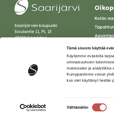
Oikop
Kotiin mei
Saarijärven kaupunki
Tapahtum
Sivulantie 11, PL 13
Asiointip
43100 Saarijärvi
Esityslist
kirjaamo@saarijarvi.fi
Tämä sivusto käyttää eväs
Kuulutuk
Käytämme evästeitä tarjoa
Karttapalvelu
Palautel
ominaisuuksien tukemisee
mainosalan ja analytiikka-
Saavutet
Kumppanimme voivat yhdistää 
kun olet käyttänyt heidän 
Tietosuo
Suostumuksen
Välttämätön
valinta