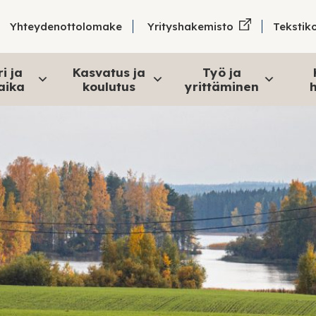
Tekstik
Yhteydenottolomake
Yrityshakemisto
i ja
Kasvatus ja
Työ ja
aika
koulutus
yrittäminen
h