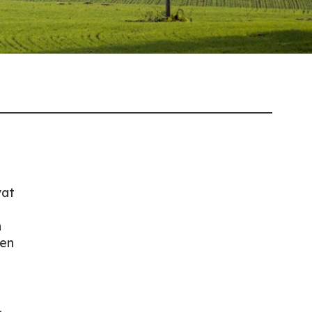
vat
n
nen