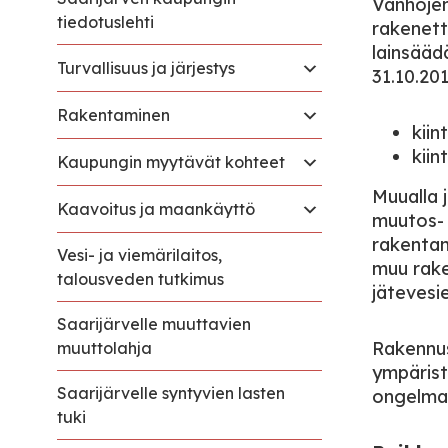
Vanhojen 
tiedotuslehti
rakenett
lainsääd
Turvallisuus ja järjestys
31.10.20
Rakentaminen
kiin
kiin
Kaupungin myytävät kohteet
Muualla 
Kaavoitus ja maankäyttö
muutos- 
rakentam
Vesi- ja viemärilaitos,
muu rake
talousveden tutkimus
jätevesi
Saarijärvelle muuttavien
Rakennus
muuttolahja
ympärist
Saarijärvelle syntyvien lasten
ongelma
tuki