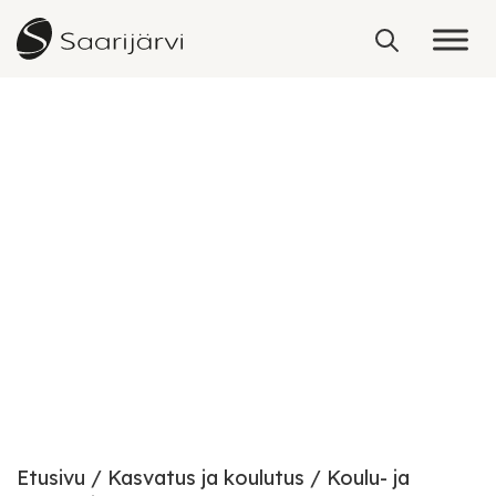
Skip to content
Koulu- ja kulttuurikeskus
Etusivu
Kasvatus ja koulutus
Koulu- ja