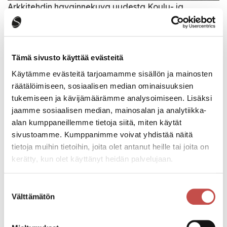
Arkkitehdin havainnekuva uudesta Koulu- ja
kulttuurikeskuksesta
Tämä sivusto käyttää evästeitä
Rakentamisen aikataulu
Käytämme evästeitä tarjoamamme sisällön ja mainosten
Koulu- ja kulttuurikeskuksen ensimmäisessä
räätälöimiseen, sosiaalisen median ominaisuuksien
vaiheessa, joka alkoi viikolla 23 vuonna 2019,
tukemiseen ja kävijämäärämme analysoimiseen. Lisäksi
rakennettiin yläkoulun ja lukion tilat, kulttuuritori sekä
jaamme sosiaalisen median, mainosalan ja analytiikka-
opiskelijaruokala ja keskuskeittiö. Uuden koulu- ja
alan kumppaneillemme tietoja siitä, miten käytät
kulttuurikeskuksen ensimmäinen osa valmistui vuoden
sivustoamme. Kumppanimme voivat yhdistää näitä
2020 lopulla.
tietoja muihin tietoihin, joita olet antanut heille tai joita on
kerätty, kun olet käyttänyt heidän palvelujaan.
Urakan toisessa vaiheessa rakennettiin tilat koko
perusopetuksen ja lukion taito- ja taide-aineiden
Suostumuksen
Välttämätön
oppimiseen sekä oppimisen tilat kansalaisopiston,
valinta
kuvataidekoulun ja musiikki-opiston käyttöön. Toinen
vaihe valmistui joulukuussa 2022.