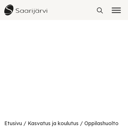
Skip to content
Oppilashuolto
Etusivu
Kasvatus ja koulutus
Oppilashuolto