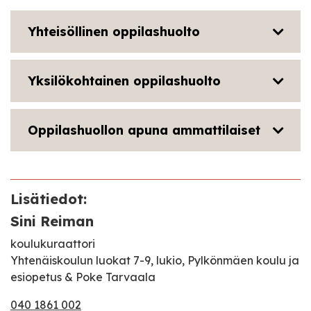
Yhteisöllinen oppilashuolto
Yksilökohtainen oppilashuolto
Oppilashuollon apuna ammattilaiset
Lisätiedot:
Sini Reiman
koulukuraattori
Yhtenäiskoulun luokat 7-9, lukio, Pylkönmäen koulu ja
esiopetus & Poke Tarvaala
040 1861 002