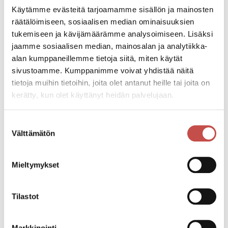
Käytämme evästeitä tarjoamamme sisällön ja mainosten
räätälöimiseen, sosiaalisen median ominaisuuksien
tukemiseen ja kävijämäärämme analysoimiseen. Lisäksi
jaamme sosiaalisen median, mainosalan ja analytiikka-
alan kumppaneillemme tietoja siitä, miten käytät
sivustoamme. Kumppanimme voivat yhdistää näitä
tietoja muihin tietoihin, joita olet antanut heille tai joita on
Oppimisen tuki
kerätty, kun olet käyttänyt heidän palvelujaan.
Suostumuksen
Välttämätön
valinta
Mieltymykset
Tilastot
Markkinointi