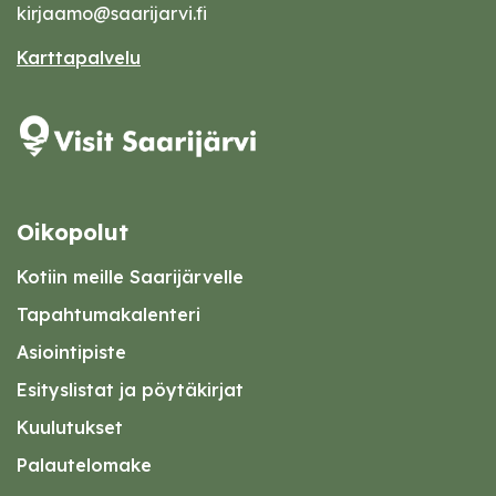
kirjaamo@saarijarvi.fi
Karttapalvelu
Oikopolut
Kotiin meille Saarijärvelle
Tapahtumakalenteri
Asiointipiste
Esityslistat ja pöytäkirjat
Kuulutukset
Palautelomake