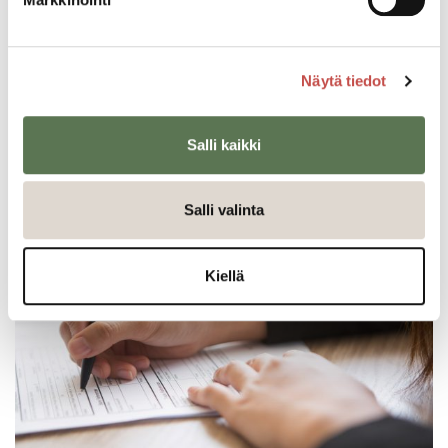
Näytä tiedot
Lapset puheeksi -menetelmä
Salli kaikki
Salli valinta
Kiellä