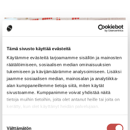
Tämä sivusto käyttää evästeitä
Käytämme evästeitä tarjoamamme sisällön ja mainosten
räätälöimiseen, sosiaalisen median ominaisuuksien
tukemiseen ja kävijämäärämme analysoimiseen. Lisäksi
jaamme sosiaalisen median, mainosalan ja analytiikka-
alan kumppaneillemme tietoja siitä, miten käytät
sivustoamme. Kumppanimme voivat yhdistää näitä
tietoja muihin tietoihin, joita olet antanut heille tai joita on
Ajankohtaista
kerätty, kun olet käyttänyt heidän palvelujaan.
Esiopetus alkaa maanantaina 17.8.2026
Suostumuksen
Välttämätön
valinta
Varhaiskasvatus ja esiopetus
3.8.2026