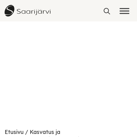
Skip to content
Kehityksen ja oppimisen
tuki
Etusivu
Kasvatus ja