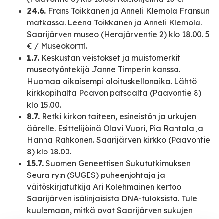
24.6.
Frans Toikkanen ja Anneli Klemola Fransun
matkassa. Leena Toikkanen ja Anneli Klemola.
Saarijärven museo (Herajärventie 2) klo 18.00. 5
€ / Museokortti.
1.7.
Keskustan veistokset ja muistomerkit
museotyöntekijä Janne Timperin kanssa.
Huomaa aikaisempi aloituskellonaika. Lähtö
kirkkopihalta Paavon patsaalta (Paavontie 8)
klo 15.00.
8.7.
Retki kirkon taiteen, esineistön ja urkujen
äärelle. Esittelijöinä Olavi Vuori, Pia Rantala ja
Hanna Rahkonen. Saarijärven kirkko (Paavontie
8) klo 18.00.
15.7.
Suomen Geneettisen Sukututkimuksen
Seura ry:n (SUGES) puheenjohtaja ja
väitöskirjatutkija Ari Kolehmainen kertoo
Saarijärven isälinjaisista DNA-tuloksista. Tule
kuulemaan, mitkä ovat Saarijärven sukujen