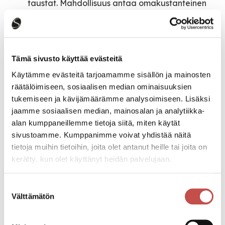
taustat. Mahdollisuus antaa omakustanteinen
DNA-näyte. Saarijärven museo (Herajärventie
2) klo 18.00. 10 / 9 / 5 € tai Museokortti.
26.7.
Niina Lehtonen Braunin
taiteilijatapaaminen Galleria Ahkussa (Oppitie 2
Tämä sivusto käyttää evästeitä
/ Paavontie 30) klo 15.00. Huomaa viikonpäivä
sunnuntai ja aikaisempi aloituskellonaika.
Käytämme evästeitä tarjoamamme sisällön ja mainosten
5.8.
Samuli Heimosen taiteilijatapaaminen
räätälöimiseen, sosiaalisen median ominaisuuksien
Galleria Ahkussa (Oppitie 2 / Paavontie 30) klo
tukemiseen ja kävijämäärämme analysoimiseen. Lisäksi
18.00.
jaamme sosiaalisen median, mainosalan ja analytiikka-
12.8.
Toivi Järvisen puutarhajuhlat Saarijärven
alan kumppaneillemme tietoja siitä, miten käytät
museolla (Herajärventie 2) klo 16–18. Huomaa
sivustoamme. Kumppanimme voivat yhdistää näitä
aikaisempi aloituskellonaika. Vapaa pääsy,
tietoja muihin tietoihin, joita olet antanut heille tai joita on
näyttelyt 5 € tai Museokortti.
kerätty, kun olet käyttänyt heidän palvelujaan.
19.8.
Kesäillan musiikkituokio: Klassinen
harmonikkakonsertti, Vilma Wiren. Saarijärven
Suostumuksen
kirkko (Paavontie 8) klo 18.00. Käsiohjelma 10 €.
Välttämätön
valinta
26.8.
Sirpa Liisa Hast: Elämäni brändien
rakentajana. Värikkäät vuodet kansainvälisessä