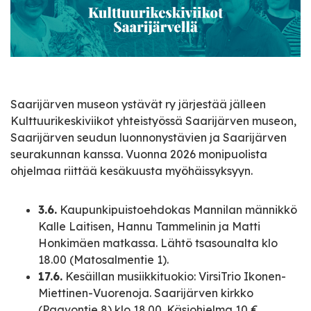
Saarijärven museon ystävät ry järjestää jälleen
Kulttuurikeskiviikot yhteistyössä Saarijärven museon,
Saarijärven seudun luonnonystävien ja Saarijärven
seurakunnan kanssa. Vuonna 2026 monipuolista
ohjelmaa riittää kesäkuusta myöhäissyksyyn.
3.6.
Kaupunkipuistoehdokas Mannilan männikkö
Kalle Laitisen, Hannu Tammelinin ja Matti
Honkimäen matkassa. Lähtö tsasounalta klo
18.00 (Matosalmentie 1).
17.6.
Kesäillan musiikkituokio: VirsiTrio Ikonen-
Miettinen-Vuorenoja. Saarijärven kirkko
(Paavontie 8) klo 18.00. Käsiohjelma 10 €.