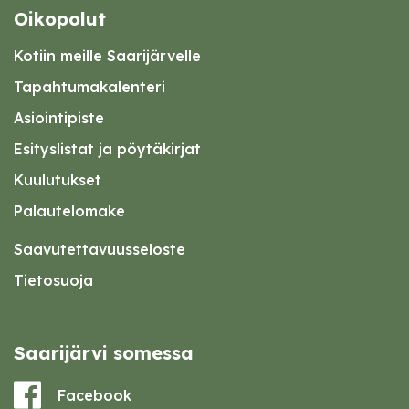
Oikopolut
Kotiin meille Saarijärvelle
Tapahtumakalenteri
Asiointipiste
Esityslistat ja pöytäkirjat
Kuulutukset
Palautelomake
Saavutettavuusseloste
Tietosuoja
Saarijärvi somessa
Facebook