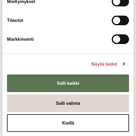
Mieltymykset
yrityksessä. Saarijärven museo (Herajärventie 2)
klo 18.00. 5 € / Museokortti.
14.10.
Erja Pylvänäinen ja Martti Takalo
Tilastot
kertovat sanoin ja videoesityksin taiteilija Saara
Pylvänäisestä. Saarijärven museo
Markkinointi
(Herajärventie 2) klo 18.00. 5 € / Museokortti.
28.10.
Saara Vallinevan taiteilijatapaaminen
Saarijärven museossa (Herajärventie 2) klo
18.00. 5 € / Museokortti.
Näytä tiedot
Huomaa ajankohtien 1.7., 26.7., 12.8. aikaisempi
aloituskellonaika ja ajankohdan 26.7. viikonpäivä
Salli kaikki
sunnuntai. Ohjelmamuutoksista tiedotetaan tämän
sivun osoitteessa saarijarvi.fi/museo/ajankohtaista
Salli valinta
sekä
museon
ja
museon ystävien
Facebook-
sivuilla. Tapahtumiin on vapaa pääsy, ellei
tapahtuman kohdalla ole erikseen mainintaa
Kiellä
pääsylipuista.