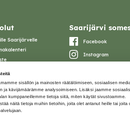
olut
Saarijärvi some
lle Saarijärvelle
Facebook
akalenteri
Instagram
iste
Youtube
at ja pöytäkirjat
teitä
set
mamme sisällön ja mainosten räätälöimiseen, sosiaalisen medi
omake
n ja kävijämäärämme analysoimiseen. Lisäksi jaamme sosiaali
alan kumppaneillemme tietoja siitä, miten käytät sivustoamme.
tavuusseloste
näitä tietoja muihin tietoihin, joita olet antanut heille tai joita 
palvelujaan.
ja