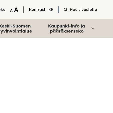
Tekstin suurentaminen
A
oko
Kontrasti
Hae sivustolta
Tekstin pienentäminen
A
Keski-Suomen
Kaupunki-info ja
yvinvointialue
päätöksenteko