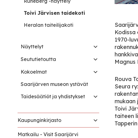
Runeberg -näyttely
Toivi Järvisen taidekoti
Saarijär
Heralan taiteilijakoti
Kodissa 
1970-luv
Näyttelyt
rakennuk
hankkiva
Seututietoutta
Magnus E
Kokoelmat
Rouva To
Saarijärven museon ystävät
Seura ry
rakentam
Taidesäätiöt ja yhdistykset
mukaan ja
Toivi Jä
taiteen l
Kaupunginkirjasto
Tapperin 
Matkailu - Visit Saarijärvi