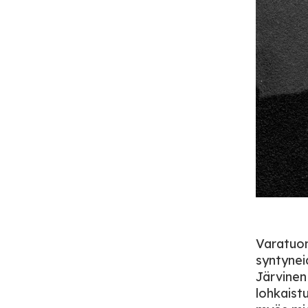
Varatuom
syntynei
Järvinen 
lohkaist