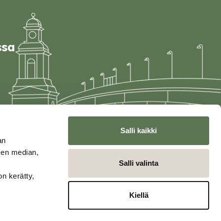
ssa
Salli kaikki
an
sen median,
Salli valinta
on kerätty,
Kiellä