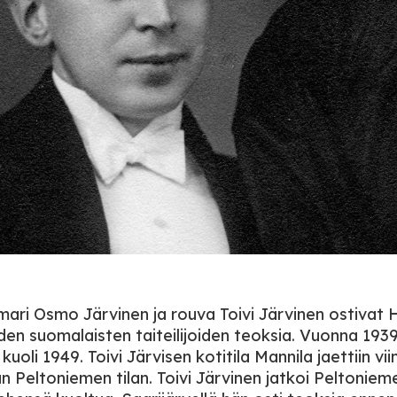
ari Osmo Järvinen ja rouva Toivi Järvinen ostivat H
den suomalaisten taiteilijoiden teoksia. Vuonna 193
kuoli 1949. Toivi Järvisen kotitila Mannila jaettiin viim
un Peltoniemen tilan. Toivi Järvinen jatkoi Peltoni