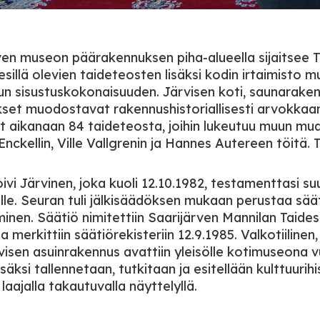
ven museon päärakennuksen piha-alueella sijaitsee T
esillä olevien taideteosten lisäksi kodin irtaimisto
un sisustuskokonaisuuden. Järvisen koti, saunarake
set muodostavat rakennushistoriallisesti arvokkaan
t aikanaan 84 taideteosta, joihin lukeutuu muun mu
nckellin, Ville Vallgrenin ja Hannes Autereen töitä. 
ivi Järvinen, joka kuoli 12.10.1982, testamenttasi 
:lle. Seuran tuli jälkisäädöksen mukaan perustaa sä
inen. Säätiö nimitettiin Saarijärven Mannilan Taidesä
 merkittiin säätiörekisteriin 12.9.1985. Valkotiiline
rvisen asuinrakennus avattiin yleisölle kotimuseona
isäksi tallennetaan, tutkitaan ja esitellään kulttuuri
laajalla takautuvalla näyttelyllä.