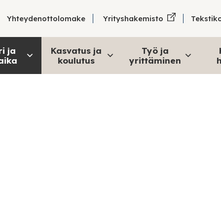
Tekstik
Yhteydenottolomake
Yrityshakemisto
i ja
Kasvatus ja
Työ ja
aika
koulutus
yrittäminen
h