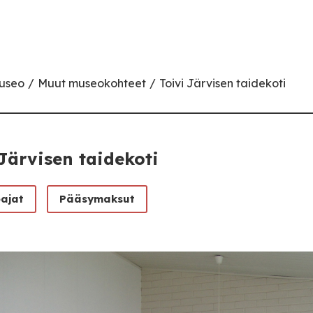
museo
Muut museokohteet
Toivi Järvisen taidekoti
Järvisen taidekoti
oajat
Pääsymaksut