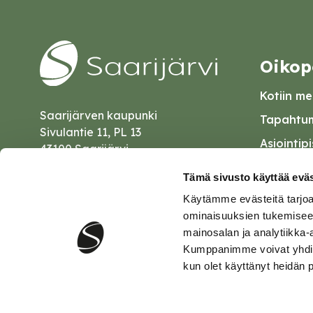
Oikop
Kotiin mei
Saarijärven kaupunki
Tapahtum
Sivulantie 11, PL 13
Asiointip
43100 Saarijärvi
Esityslist
kirjaamo@saarijarvi.fi
Tämä sivusto käyttää eväs
Kuulutuk
Käytämme evästeitä tarjoa
Karttapalvelu
Palautel
ominaisuuksien tukemisee
mainosalan ja analytiikka-
Saavutet
Kumppanimme voivat yhdistää 
kun olet käyttänyt heidän 
Tietosuo