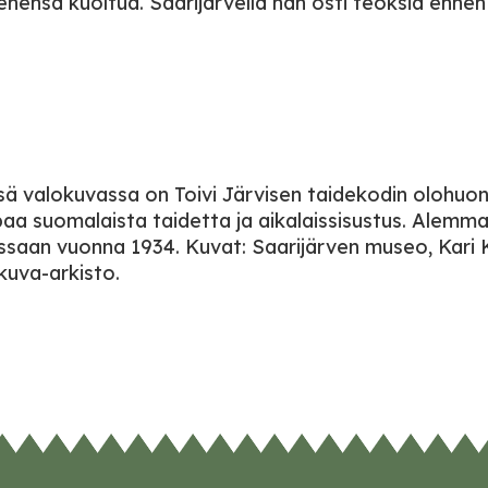
ensä kuoltua. Saarijärvellä hän osti teoksia ennen kai
ä valokuvassa on Toivi Järvisen taidekodin olohuone,
a suomalaista taidetta ja aikalaissisustus. Alemma
saan vuonna 1934. Kuvat: Saarijärven museo, Kari Ko
uva-arkisto.