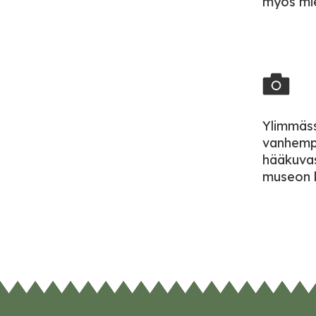
myös mieh
Ylimmäss
vanhempa
hääkuvas
museon k