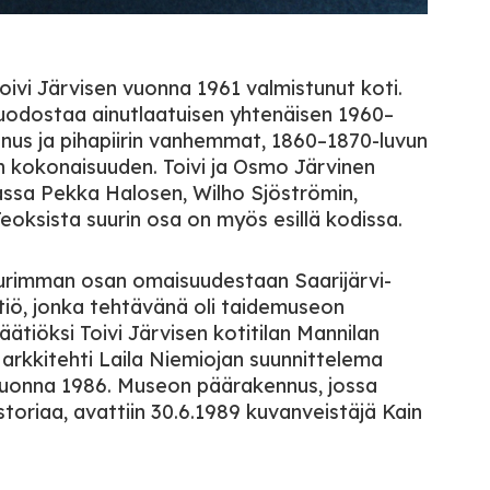
oivi Järvisen vuonna 1961 valmistunut koti.
 muodostaa ainutlaatuisen yhtenäisen 1960–
nnus ja pihapiirin vanhemmat, 1860–1870-luvun
 kokonaisuuden. Toivi ja Osmo Järvinen
assa Pekka Halosen, Wilho Sjöströmin,
Teoksista suurin osa on myös esillä kodissa.
suurimman osan omaisuudestaan Saarijärvi-
ätiö, jonka tehtävänä oli taidemuseon
ätiöksi Toivi Järvisen kotitilan Mannilan
n, arkkitehti Laila Niemiojan suunnittelema
 vuonna 1986. Museon päärakennus, jossa
historiaa, avattiin 30.6.1989 kuvanveistäjä Kain