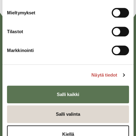
Mieltymykset
Tilastot
Markkinointi
Näytä tiedot
Saarijärven kaupunki
Sivulantie 11, PL 13
43100 Saarijärvi
Salli kaikki
kirjaamo@saarijarvi.fi
Salli valinta
Karttapalvelu
Kiellä