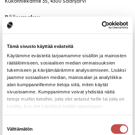
Kukonhiekantie 35, 4300 Saarijärvi
Pääsymaksu
20€
Katso kaikki tapahtumat
Tämä sivusto käyttää evästeitä
Käytämme evästeitä tarjoamamme sisällön ja mainosten
räätälöimiseen, sosiaalisen median ominaisuuksien
tukemiseen ja kävijämäärämme analysoimiseen. Lisäksi
Jaa tapahtuma:
jaamme sosiaalisen median, mainosalan ja analytiikka-
Facebook
alan kumppaneillemme tietoja siitä, miten käytät
sivustoamme. Kumppanimme voivat yhdistää näitä
Twitter
tietoja muihin tietoihin, joita olet antanut heille tai joita on
kerätty, kun olet käyttänyt heidän palvelujaan.
Linkedin
URL
Suostumuksen
Välttämätön
valinta