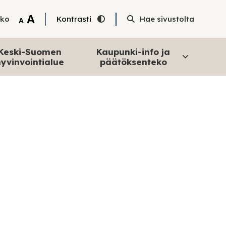
Tekstin suurentaminen
A
oko
Kontrasti
Hae sivustolta
Tekstin pienentäminen
A
Keski-Suomen
Kaupunki-info ja
yvinvointialue
päätöksenteko