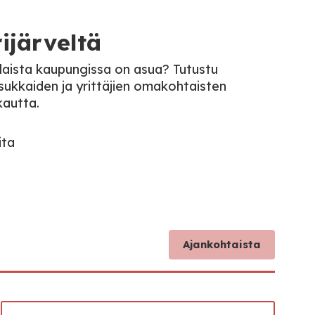
ijärveltä
illaista kaupungissa on asua? Tutustu
asukkaiden ja yrittäjien omakohtaisten
kautta.
ita
Ajankohtaista