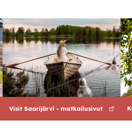
K
Visit Saarijärvi - matkailusivut