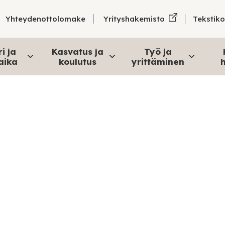
äskylästä. Tämä pitäjä oli niin
Tekstik
an sekä rauhallisesta ja kauniista
Yhteydenottolomake
Yrityshakemisto
äädä miettimään, tarjoaako se mitään
kemmin ja huomasi, että kulttuuria,
i ja
Kasvatus ja
Työ ja
 vaikka kuinka. Voiko olla, että tämä
aika
koulutus
yrittäminen
h
myös korkeakoulukaupunki. Totta se on,