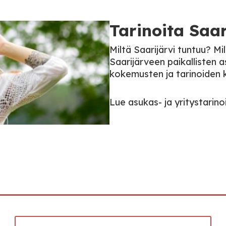
Tarinoita Saar
Miltä Saarijärvi tuntuu? M
Saarijärveen paikallisten 
kokemusten ja tarinoiden 
Lue asukas- ja yritystarino