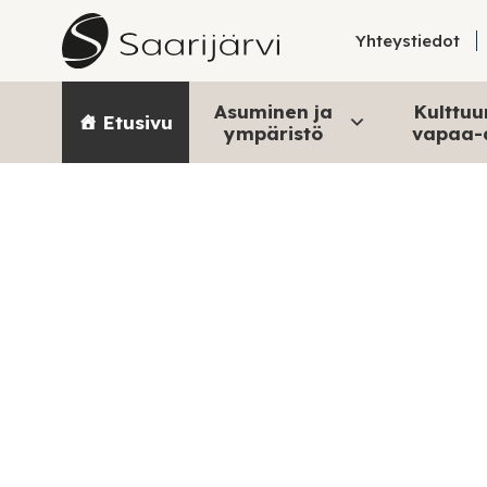
Skip to content
vain 45 minuutin ajomatkan päässä Jyv
tunnettu järvistään, rantatonteista
Yhteystiedot
ympäristöstään, että joku saattoi j
muuta. Sitten tämä joku katsoi tar
Asuminen ja
Kulttuur
työpaikkoja ja koulutusta on tarjolla
Etusivu
ympäristö
vapaa-
idyllinen pitäjä on samaan aikaan 
koko homma.