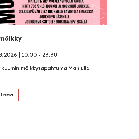
mölkky
8.2026 | 10.00 - 23.30
 kuumin mölkkytapahtuma Mahlulla
 lisää