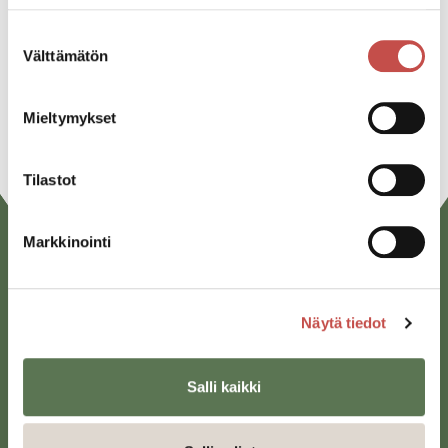
Suostumuksen
Välttämätön
valinta
Mieltymykset
Tilastot
Markkinointi
Näytä tiedot
Salli kaikki
Saarijärven kaupunki
Sivulantie 11, PL 13