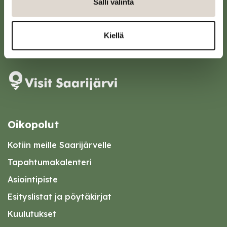
Salli valinta
43100 Saarijärvi
kirjaamo@saarijarvi.fi
Kiellä
Karttapalvelu
Oikopolut
Kotiin meille Saarijärvelle
Tapahtumakalenteri
Asiointipiste
Esityslistat ja pöytäkirjat
Kuulutukset