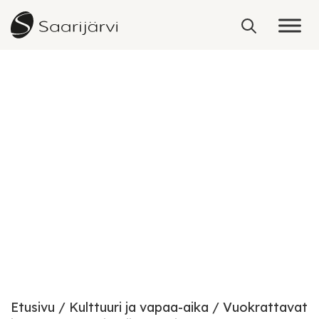
Skip to content
Vuokrattavat juhla-,
kokous- ja näyttelytilat
Etusivu
Kulttuuri ja vapaa-aika
Vuokrattavat