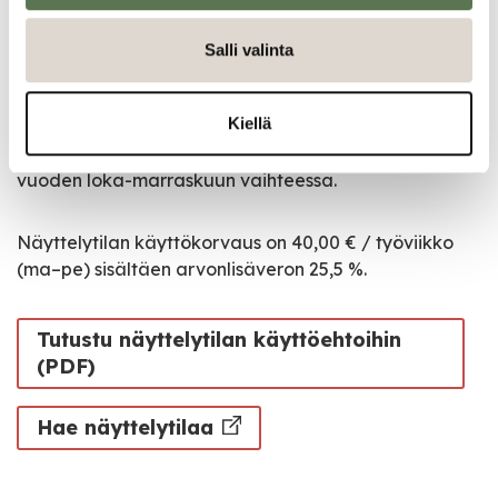
Kaupungintalon näyttelytila
Salli valinta
Kulttuuripalvelut tukee paikallisia taiteilijoita ja
tapahtuman järjestäjiä vuokraamalla
Kiellä
kaupungintalon vaihtuvien näyttelyjen tilaa.
Seuraavan vuoden näyttelyjen haku on aina kuluvan
vuoden loka-marraskuun vaihteessa.
Näyttelytilan käyttökorvaus on 40,00 € / työviikko
(ma–pe) sisältäen arvonlisäveron 25,5 %.
Tutustu näyttelytilan käyttöehtoihin
(PDF)
Hae näyttelytilaa