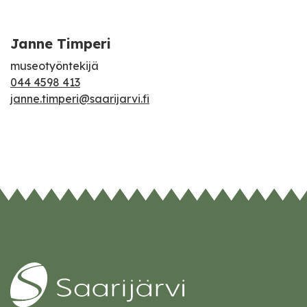
Janne Timperi
museotyöntekijä
044 4598 413
janne.timperi@saarijarvi.fi