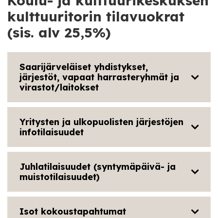
Koulu- ja kulttuurikeskuksen
kulttuuritorin tilavuokrat
(sis. alv 25,5%)
Saarijärveläiset yhdistykset,
järjestöt, vapaat harrasteryhmät ja
virastot/laitokset
Yritysten ja ulkopuolisten järjestöjen
infotilaisuudet
Juhlatilaisuudet (syntymäpäivä- ja
muistotilaisuudet)
Isot kokoustapahtumat