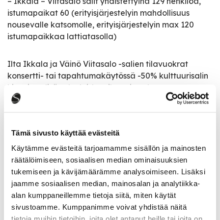
– Ikkala – Viitasalo salit yhdistettyinä 129 henkilöä,
istumapaikat 60 (erityisjärjestelyin mahdollisuus
nousevalle katsomolle, erityisjärjestelyin max 120
istumapaikkaa lattiatasolla)
Ilta Ikkala ja Väinö Viitasalo -salien tilavuokrat
konsertti- tai tapahtumakäytössä -50% kulttuurisalin
hinnoista, lisäpalveluiden tilaaminen kuten
kulttuurisalissa, sovittava etukäteen.
Liikuntakäytössä Väinö Viitasalo -sali ja Ilta Ikkala -
Tämä sivusto käyttää evästeitä
sali, 10€/ tunti/ sali (alv 13,5%)
Käytämme evästeitä tarjoamamme sisällön ja mainosten
räätälöimiseen, sosiaalisen median ominaisuuksien
Lisätietoja ja varaukset:
tukemiseen ja kävijämäärämme analysoimiseen. Lisäksi
jaamme sosiaalisen median, mainosalan ja analytiikka-
Vesa-Matti Laaksonen
alan kumppaneillemme tietoja siitä, miten käytät
sivustoamme. Kumppanimme voivat yhdistää näitä
musiikin suunnittelijaopettaja
tietoja muihin tietoihin, joita olet antanut heille tai joita on