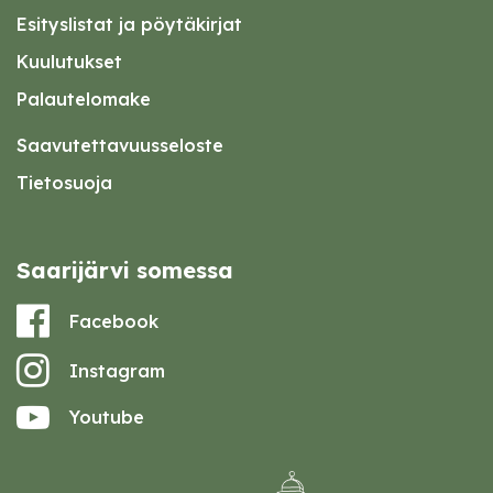
Esityslistat ja pöytäkirjat
Kuulutukset
Palautelomake
Saavutettavuusseloste
Tietosuoja
Saarijärvi somessa
Facebook
Instagram
Youtube