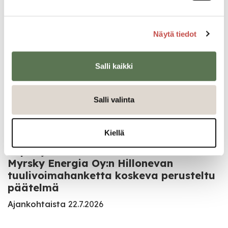
10.8.2026
Kansalaisopisto
5.8.2026
Näytä tiedot
Koulu alkaa keskiviikkona 12.8.2026
Salli kaikki
Lukio
3.8.2026
Salli valinta
Esiopetus alkaa maanantaina 17.8.2026
Varhaiskasvatus ja esiopetus
3.8.2026
Kiellä
Lupa- ja valvontaviraston antama
Myrsky Energia Oy:n Hillonevan
tuulivoimahanketta koskeva perusteltu
päätelmä
Ajankohtaista
22.7.2026