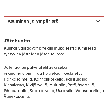
Asuminen ja ympäristö
Jätehuolto
Kunnat vastaavat jätelain mukaisesti asumisessa
syntyvien jätteiden jätehuollosta.
Jätehuollon palvelutehtäviä sekä
viranomaistoimintaa hoidetaan keskitetysti
Hankasalmella, Kannonkoskella, Karstulassa,
Kinnulassa, Kivijärvellä, Multialla, Petäjävedellä,
Pihtiputaalla, Saarijärvellä, Uuraisilla, Viitasaarella ja
Äänekoskella.