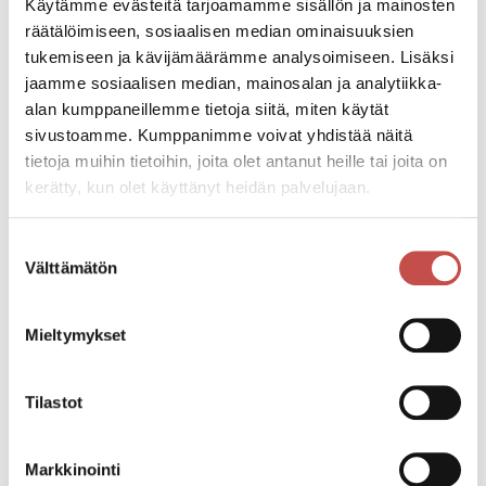
Käytämme evästeitä tarjoamamme sisällön ja mainosten
Jätehuoltomääräykset ja
räätälöimiseen, sosiaalisen median ominaisuuksien
jätetaksa
tukemiseen ja kävijämäärämme analysoimiseen. Lisäksi
jaamme sosiaalisen median, mainosalan ja analytiikka-
alan kumppaneillemme tietoja siitä, miten käytät
sivustoamme. Kumppanimme voivat yhdistää näitä
tietoja muihin tietoihin, joita olet antanut heille tai joita on
Sydän-Suomen jätelautakunta
kerätty, kun olet käyttänyt heidän palvelujaan.
Suostumuksen
Välttämätön
valinta
Yhteystiedot
Mieltymykset
Tilastot
Ilmoittautuminen kansalaisopiston
lukuvuoden 2026–2027 kursseille alkaa
Markkinointi