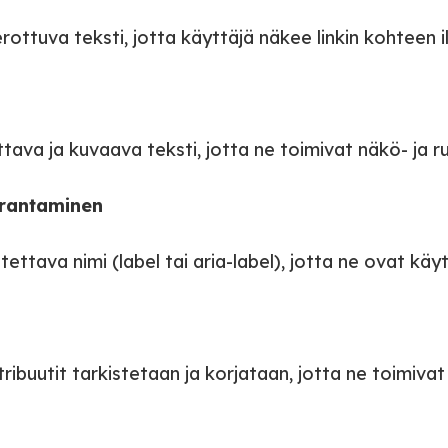
 erottuva teksti, jotta käyttäjä näkee linkin kohteen i
tettava ja kuvaava teksti, jotta ne toimivat näkö- ja
parantaminen
utettava nimi (label tai aria-label), jotta ne ovat käyt
s
tribuutit tarkistetaan ja korjataan, jotta ne toimiva