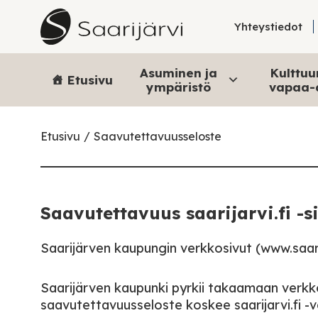
Skip to content
Yhteystiedot
Asuminen ja
Kulttuur
Etusivu
ympäristö
vapaa-
Etusivu
Saavutettavuusseloste
Saavutettavuus saarijarvi.fi -s
Saarijärven kaupungin verkkosivut (www.saarija
Saarijärven kaupunki pyrkii takaamaan verkk
saavutettavuusseloste koskee saarijarvi.fi -