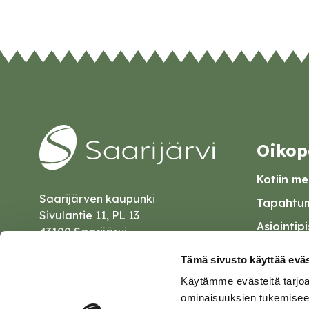
Oikop
Kotiin mei
Saarijärven kaupunki
Tapahtum
Sivulantie 11, PL 13
Asiointip
43100 Saarijärvi
Esityslist
kirjaamo@saarijarvi.fi
Tämä sivusto käyttää eväs
Kuulutuk
Käytämme evästeitä tarjoa
Karttapalvelu
Palautel
ominaisuuksien tukemisee