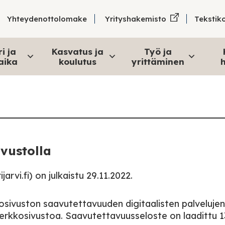
Tekstik
Yhteydenottolomake
Yrityshakemisto
i ja
Kasvatus ja
Työ ja
aika
koulutus
yrittäminen
h
ivustolla
rvi.fi) on julkaistu 29.11.2022.
osivuston saavutettavuuden digitaalisten palvelujen
verkkosivustoa. Saavutettavuusseloste on laadittu 1