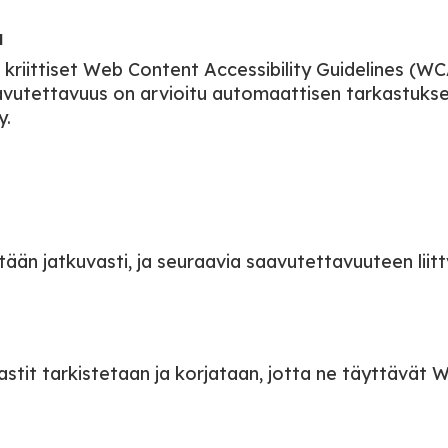
a
kriittiset Web Content Accessibility Guidelines (W
utettavuus on arvioitu automaattisen tarkastuksen j
y.
ään jatkuvasti, ja seuraavia saavutettavuuteen liit
rastit tarkistetaan ja korjataan, jotta ne täyttävä