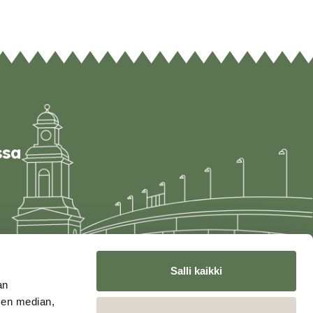
ssa
Salli kaikki
an
sen median,