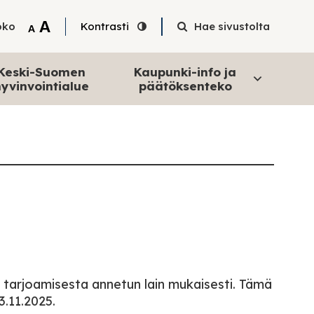
Tekstin suurentaminen
A
oko
Kontrasti
Hae sivustolta
Tekstin pienentäminen
A
Keski-Suomen
Kaupunki-info ja
yvinvointialue
päätöksenteko
 tarjoamisesta annetun lain mukaisesti. Tämä
3.11.2025.