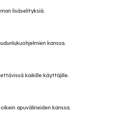
lman lisäselityksiä.
 ruudunlukuohjelmien kanssa.
ettävissä kaikille käyttäjille.
t oikein apuvälineiden kanssa.