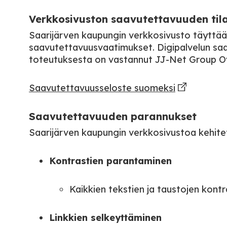
Verkkosivuston saavutettavuuden til
Saarijärven kaupungin verkkosivusto täyttää 
saavutettavuusvaatimukset. Digipalvelun saav
toteutuksesta on vastannut JJ-Net Group O
Saavutettavuusseloste suomeksi
Saavutettavuuden parannukset
Saarijärven kaupungin verkkosivustoa kehitet
Kontrastien parantaminen
Kaikkien tekstien ja taustojen kont
Linkkien selkeyttäminen