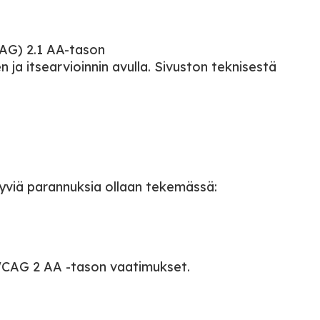
CAG) 2.1 AA-tason
a itsearvioinnin avulla. Sivuston teknisestä
tyviä parannuksia ollaan tekemässä:
t WCAG 2 AA -tason vaatimukset.