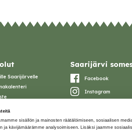
olut
Saarijärvi some
lle Saarijärvelle
Facebook
akalenteri
Instagram
iste
Youtube
at ja pöytäkirjat
teitä
set
mamme sisällön ja mainosten räätälöimiseen, sosiaalisen medi
omake
n ja kävijämäärämme analysoimiseen. Lisäksi jaamme sosiaali