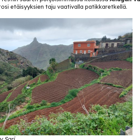
osi etäisyyksien taju vaativalla patikkaretkellä.
 Sari