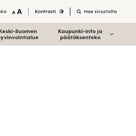
Tekstin suurentaminen
A
oko
Kontrasti
Hae sivustolta
Tekstin pienentäminen
A
Keski-Suomen
Kaupunki-info ja
yvinvointialue
päätöksenteko