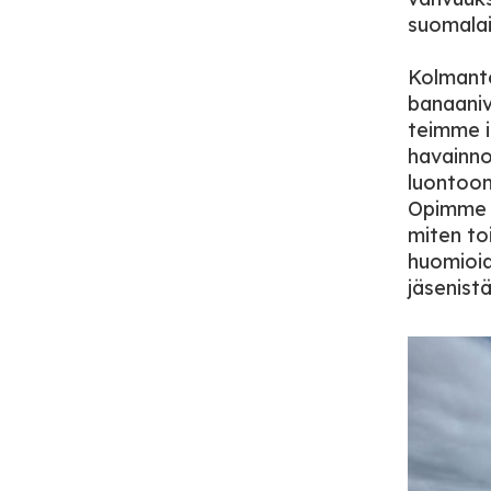
suomalai
Kolmante
banaaniv
teimme in
havainno
luontoon
Opimme m
miten to
huomioid
jäsenist