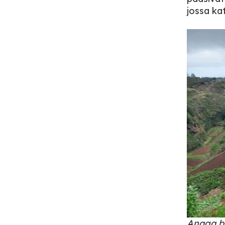
jossa kat
Anaga by