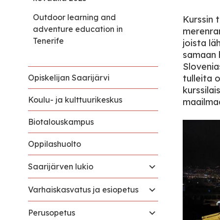
Outdoor learning and
Kurssin 
adventure education in
merenra
Tenerife
joista lä
samaan ho
Slovenia
Opiskelijan Saarijärvi
tulleita 
kurssila
Koulu- ja kulttuurikeskus
maailmaa
Biotalouskampus
Oppilashuolto
Saarijärven lukio
Varhaiskasvatus ja esiopetus
Perusopetus