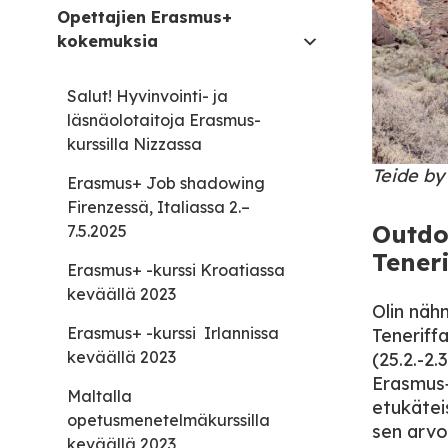
Opettajien Erasmus+
kokemuksia
Salut! Hyvinvointi- ja
läsnäolotaitoja Erasmus-
kurssilla Nizzassa
Teide by
Erasmus+ Job shadowing
Firenzessä, Italiassa 2.–
Outdo
7.5.2025
Tener
Erasmus+ -kurssi Kroatiassa
keväällä 2023
Olin nähn
Erasmus+ -kurssi Irlannissa
Teneriffa
keväällä 2023
(25.2.-2.
Erasmus+
Maltalla
etukäteis
opetusmenetelmäkurssilla
sen arvo
keväällä 2023