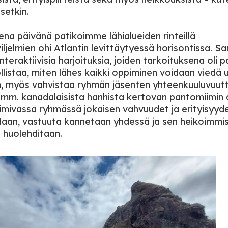
setkin.
na päivänä patikoimme lähialueiden rinteillä
iljelmien ohi Atlantin levittäytyessä horisontissa. S
teraktiivisia harjoituksia, joiden tarkoituksena oli pa
llistaa, miten lähes kaikki oppiminen voidaan viedä u
, myös vahvistaa ryhmän jäsenten yhteenkuuluvuutt
m. kanadalaisista hanhista kertovan pantomiimin a
imivassa ryhmässä jokaisen vahvuudet ja erityisyyd
aan, vastuuta kannetaan yhdessä ja sen heikoimmis
ä huolehditaan.