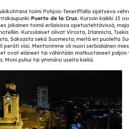
tukikohtana toimi Pohjois-Teneriffalla sijaitseva veh
ntakaupunki
Puerto de la Cruz.
Kurssin kaikki 15 osa
hes jokainen toimii erilaisissa opetustehtävissä, majo
telliin. Kurssilaiset olivat Virosta, Irlannista, Tsekis
sta, Saksasta sekä Suomesta; meitä eri puolelta 
oli peräti viisi. Mentorimme oli nuori serbialainen mies
iset ovat eläneet tai vähintään matkustaneet paljon
. Moni puhui tai ymmärsi useita kieliä.