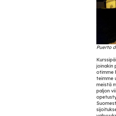
Puerto d
Kurssipäi
joinakin
otimme h
teimme u
meistä m
paljon v
opetusty
Suomest
sijoituk
vahvuuks