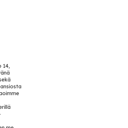
o 14,
vänä
 sekä
 ansiosta
 jaoimme
rillä
-
ten me