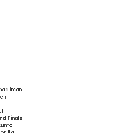
maailman
een
t
ut
and Finale
 kunto
rilla
,