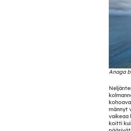
Anaga by
Neljänt
kolmanne
kohoaval
männyt va
vaikeaa k
koitti k
pääsivät