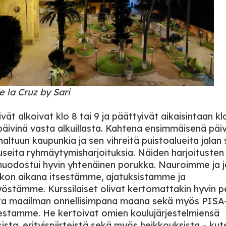
e la Cruz by Sari
vät alkoivat klo 8 tai 9 ja päättyivät aikaisintaan kl
 päivinä vasta alkuillasta. Kahtena ensimmäisenä päi
altuun kaupunkia ja sen vihreitä puistoalueita jalan
seita ryhmäytymisharjoituksia. Näiden harjoitusten
uodostui hyvin yhtenäinen porukka. Nauroimme ja
iikon aikana itsestämme, ajatuksistamme ja
östämme. Kurssilaiset olivat kertomattakin hyvin pe
a maailman onnellisimpana maana sekä myös PISA
sestamme. He kertoivat omien koulujärjestelmiensä
ista, erityispiirteistä sekä myös heikkouksista – ku