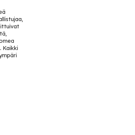
reä
llistujaa,
ittuivat
tä,
Suomea
. Kaikki
 ympäri