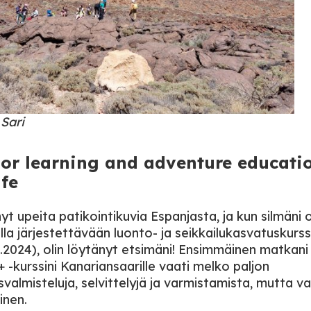
 Sari
or learning and adventure educatio
ife
yt upeita patikointikuvia Espanjasta, ja kun silmäni 
lla järjestettävään luonto- ja seikkailukasvatuskurss
3.2024), olin löytänyt etsimäni! Ensimmäinen matkani 
 -kurssini Kanariansaarille vaati melko paljon
valmisteluja, selvittelyjä ja varmistamista, mutta va
inen.