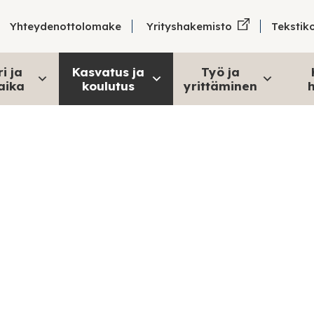
Tekstik
Yhteydenottolomake
Yrityshakemisto
i ja
Kasvatus ja
Työ ja
aika
koulutus
yrittäminen
h
Kansainvälisyys