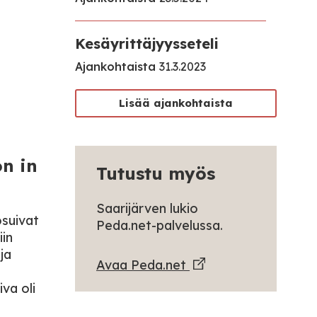
Kesäyrittäjyysseteli
Ajankohtaista
31.3.2023
Lisää ajankohtaista
n in
Tutustu myös
Saarijärven lukio
osuivat
Peda.net-palvelussa.
iin
ja
Avaa Peda.net
iva oli