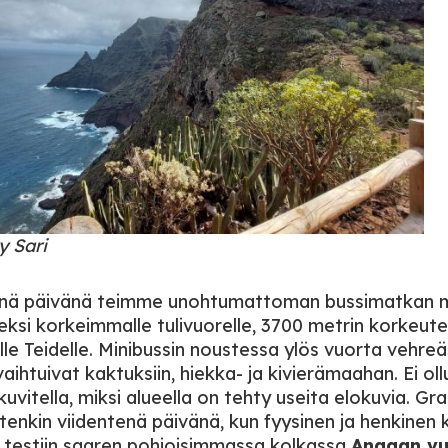
 Sari
enä päivänä teimme unohtumattoman bussimatkan 
ksi korkeimmalle tulivuorelle, 3700 metrin korkeut
le Teidelle. Minibussin noustessa ylös vuorta vehreä
ihtuivat kaktuksiin, hiekka- ja kivierämaahan. Ei oll
uvitella, miksi alueella on tehty useita elokuvia. Gr
uitenkin viidentenä päivänä, kun fyysinen ja henkinen
 testiin saaren pohjoisimmassa kolkassa
Anagan vuo