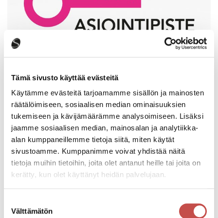
Tämä sivusto käyttää evästeitä
Asiointipisteen palvelut
Käytämme evästeitä tarjoamamme sisällön ja mainosten
räätälöimiseen, sosiaalisen median ominaisuuksien
tukemiseen ja kävijämäärämme analysoimiseen. Lisäksi
jaamme sosiaalisen median, mainosalan ja analytiikka-
alan kumppaneillemme tietoja siitä, miten käytät
sivustoamme. Kumppanimme voivat yhdistää näitä
tietoja muihin tietoihin, joita olet antanut heille tai joita on
kerätty, kun olet käyttänyt heidän palvelujaan.
Suostumuksen
Välttämätön
valinta