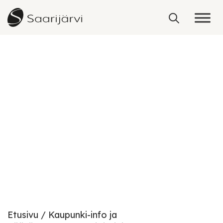
Skip to content
Saarijärven Asiointipiste
Etusivu
Kaupunki-info ja