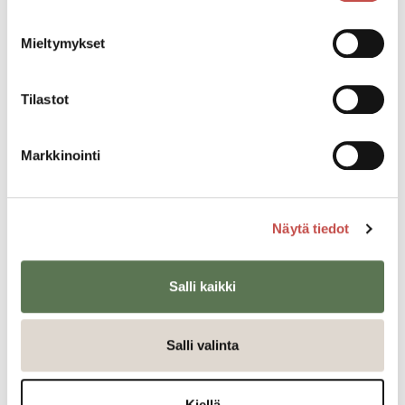
Mieltymykset
Tilastot
Usein kysytyt viranomaisten
palvelut
Markkinointi
Ajankohtaista
Näytä tiedot
Salli kaikki
Ilmoittautuminen kansalaisopiston
lukuvuoden 2026–2027 kursseille alkaa
10.8.2026
Salli valinta
Kansalaisopisto
5.8.2026
Kiellä