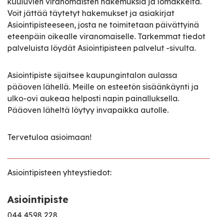
kuuluvien viranomaisten hakemuksia ja lomakkeita.
Voit jättää täytetyt hakemukset ja asiakirjat
Asiointipisteeseen, josta ne toimitetaan päivättyinä
eteenpäin oikealle viranomaiselle. Tarkemmat tiedot
palveluista löydät Asiointipisteen palvelut -sivulta.
Asiointipiste sijaitsee kaupungintalon aulassa
pääoven lähellä. Meille on esteetön sisäänkäynti ja
ulko-ovi aukeaa helposti napin painalluksella.
Pääoven läheltä löytyy invapaikka autolle.
Tervetuloa asioimaan!
Asiointipisteen yhteystiedot:
Asiointipiste
044 4598 228