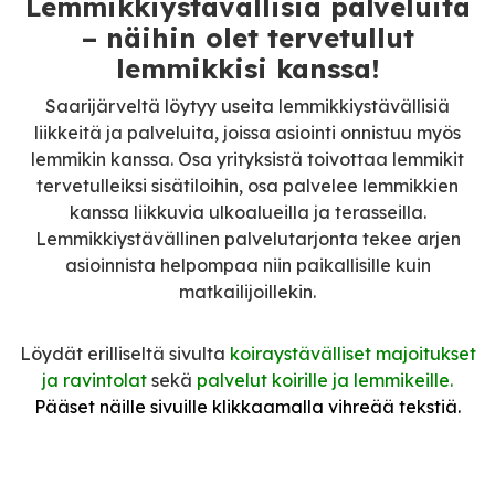
Lemmikkiystävällisiä palveluita
– näihin olet tervetullut
lemmikkisi kanssa!
Saarijärveltä löytyy useita lemmikkiystävällisiä
liikkeitä ja palveluita, joissa asiointi onnistuu myös
lemmikin kanssa. Osa yrityksistä toivottaa lemmikit
tervetulleiksi sisätiloihin, osa palvelee lemmikkien
kanssa liikkuvia ulkoalueilla ja terasseilla.
Lemmikkiystävällinen palvelutarjonta tekee arjen
asioinnista helpompaa niin paikallisille kuin
matkailijoillekin.
Löydät erilliseltä sivulta
koiraystävälliset majoitukset
ja ravintolat
sekä
palvelut koirille ja lemmikeille
.
Pääset näille sivuille klikkaamalla vihreää tekstiä.