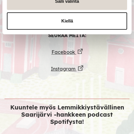
lemmikkiystävälliset kohteet
Salli valinta
Saarijärvellä!
Kiellä
SEURAA MEITÄ:
Facebook
Instagram
Kuuntele myös Lemmikkiystävällinen
Saarijärvi -hankkeen podcast
Spotifysta!