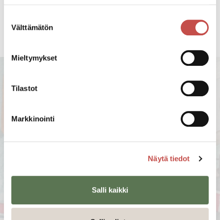
Suostumuksen
Välttämätön
valinta
Mieltymykset
Tilastot
Markkinointi
Näytä tiedot
Salli kaikki
Tiesitkö?
Tästä merkinnästä tunnistat