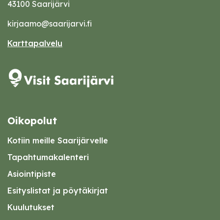
43100 Saarijärvi
kirjaamo@saarijarvi.fi
Karttapalvelu
Oikopolut
Kotiin meille Saarijärvelle
Tapahtumakalenteri
Asiointipiste
Esityslistat ja pöytäkirjat
Kuulutukset