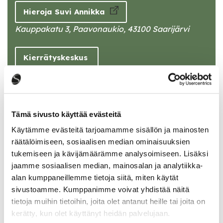
Hieroja Suvi Annikka
Kauppakatu 3, Paavonaukio, 43100 Saarijärvi
Kierrätyskeskus
Oppitie 2, 43100 Saarijärvi
Kotikontu, ympärivuorokautisen hoivan
Tämä sivusto käyttää evästeitä
yksikkö
Käytämme evästeitä tarjoamamme sisällön ja mainosten
Mittarinpolku 9, 43100 Saarijärvi
räätälöimiseen, sosiaalisen median ominaisuuksien
tukemiseen ja kävijämäärämme analysoimiseen. Lisäksi
jaamme sosiaalisen median, mainosalan ja analytiikka-
alan kumppaneillemme tietoja siitä, miten käytät
sivustoamme. Kumppanimme voivat yhdistää näitä
>> PALAA LEMMIKKIYSTÄVÄLLINEN SAARIJÄRVI -
tietoja muihin tietoihin, joita olet antanut heille tai joita on
ETUSIVULLE
kerätty, kun olet käyttänyt heidän palvelujaan.