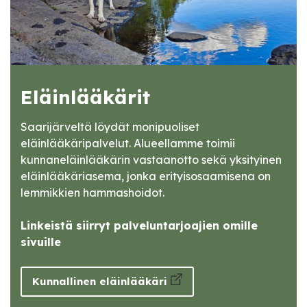
Eläinlääkärit
Saarijärveltä löydät monipuoliset
eläinlääkäripalvelut. Alueellamme toimii
kunnaneläinlääkärin vastaanotto sekä yksityinen
eläinlääkäriasema, jonka erityisosaamisena on
lemmikkien hammashoidot.
Linkeistä siirryt palveluntarjoajien omille
sivuille
Kunnallinen eläinlääkäri