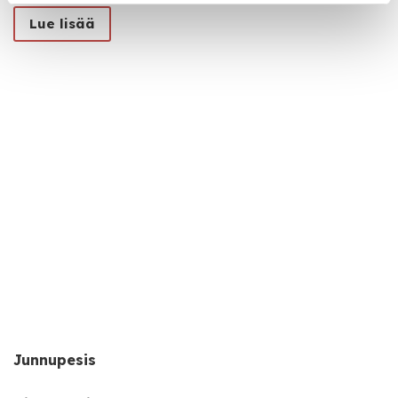
Lue lisää
Junnupesis