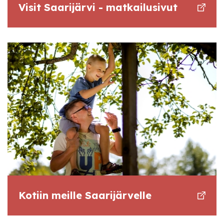
Visit Saarijärvi - matkailusivut
Kotiin meille Saarijärvelle