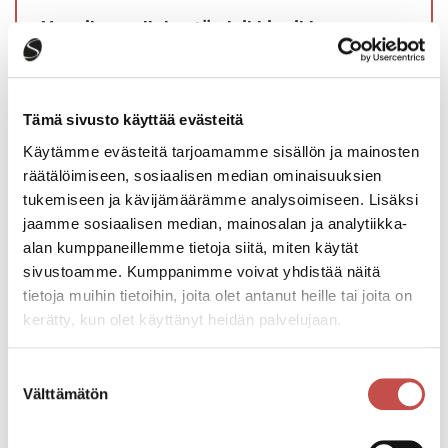
Mannilan pallokentän leikkipaikka on
jälleen avoinna
10.7.2026
Tämä sivusto käyttää evästeitä
Lue lisää
Käytämme evästeitä tarjoamamme sisällön ja mainosten
räätälöimiseen, sosiaalisen median ominaisuuksien
tukemiseen ja kävijämäärämme analysoimiseen. Lisäksi
jaamme sosiaalisen median, mainosalan ja analytiikka-
alan kumppaneillemme tietoja siitä, miten käytät
Kaikki ajankohtaiset
sivustoamme. Kumppanimme voivat yhdistää näitä
tietoja muihin tietoihin, joita olet antanut heille tai joita on
kerätty, kun olet käyttänyt heidän palvelujaan.
Tapahtumat
Suostumuksen
Välttämätön
valinta