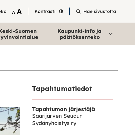
Tekstin suurentaminen
A
oko
Kontrasti
Hae sivustolta
Tekstin pienentäminen
A
Keski-Suomen
Kaupunki-info ja
yvinvointialue
päätöksenteko
Tapahtumatiedot
Tapahtuman järjestäjä
Saarijärven Seudun
Sydänyhdistys ry