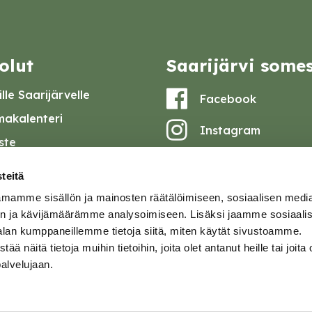
olut
Saarijärvi some
lle Saarijärvelle
Facebook
akalenteri
Instagram
iste
Youtube
at ja pöytäkirjat
teitä
set
mamme sisällön ja mainosten räätälöimiseen, sosiaalisen medi
omake
n ja kävijämäärämme analysoimiseen. Lisäksi jaamme sosiaali
alan kumppaneillemme tietoja siitä, miten käytät sivustoamme.
tavuusseloste
näitä tietoja muihin tietoihin, joita olet antanut heille tai joita 
palvelujaan.
ja