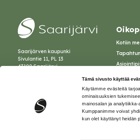
Oikop
Kotiin mei
Saarijärven kaupunki
Tapahtum
Sivulantie 11, PL 13
Asiointip
43100 Saarijärvi
Esityslist
kirjaamo@saarijarvi.fi
Tämä sivusto käyttää eväs
Kuulutuk
Käytämme evästeitä tarjoa
Karttapalvelu
Palautel
ominaisuuksien tukemisee
mainosalan ja analytiikka-
Saavutet
Kumppanimme voivat yhdistää 
kun olet käyttänyt heidän 
Tietosuo