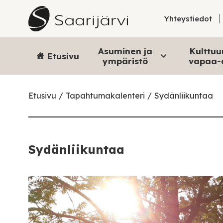
Skip to content
Yhteystiedot
Asuminen ja
Kulttuur
Etusivu
ympäristö
vapaa-
Etusivu
Tapahtumakalenteri
Sydänliikuntaa
Sydänliikuntaa