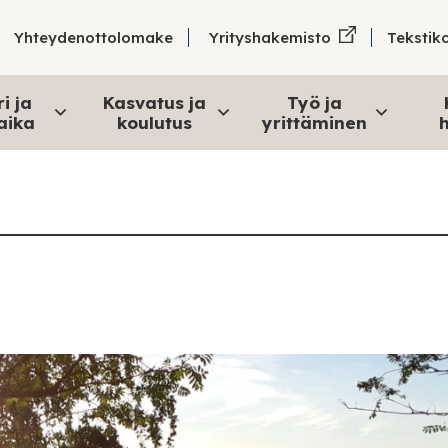
Tekstik
Yhteydenottolomake
Yrityshakemisto
i ja
Kasvatus ja
Työ ja
aika
koulutus
yrittäminen
h