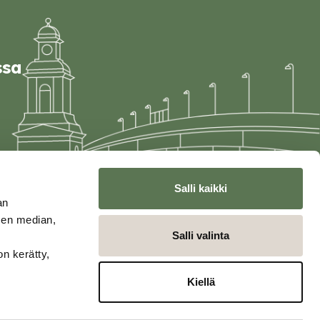
ssa
Salli kaikki
an
sen median,
Salli valinta
on kerätty,
Kiellä