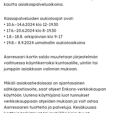
kautta asiakaspalveluaikoina.
Kassapalveluiden aukioloajat ovat:
• 10.6.–14.6.2024 klo 12-19.30
• 17.6.–20.6.2024 klo 8-19.30
• 1.8.–18.8. arkipäivisin klo 9-17
• 19.8.– 8.9.2024 uimahallin aukioloaikoina
Aarresaari-kortin saldo muutetaan järjestelmän
vaihtuessa käyntikerroiksi kuntosalille, uintiin tai
jumppiin asiakkaan valinnan mukaan.
Mikäli asiakastiedoissasi on ajantasainen
sähköpostiosoite, saat ohjeet Enkora-verkkokaupan
käyttöön. Uutena käyttäjänä luot tunnukset
verkkokauppaan ohjeiden mukaan ja voit ostaa
Aarresaaren tuotteita ja palveluja. Kesäkuussa