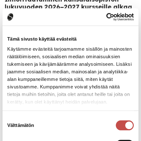
lukuvuoden 2026–2027 kursseille alkaa
10.8.2026
Kansalaisopisto
5.8.2026
Tämä sivusto käyttää evästeitä
Koulu alkaa keskiviikkona 12.8.2026
Käytämme evästeitä tarjoamamme sisällön ja mainosten
Lukio
3.8.2026
räätälöimiseen, sosiaalisen median ominaisuuksien
tukemiseen ja kävijämäärämme analysoimiseen. Lisäksi
jaamme sosiaalisen median, mainosalan ja analytiikka-
Esiopetus alkaa maanantaina 17.8.2026
alan kumppaneillemme tietoja siitä, miten käytät
Varhaiskasvatus ja esiopetus
3.8.2026
sivustoamme. Kumppanimme voivat yhdistää näitä
tietoja muihin tietoihin, joita olet antanut heille tai joita on
kerätty, kun olet käyttänyt heidän palvelujaan.
Lupa- ja valvontaviraston antama
Myrsky Energia Oy:n Hillonevan
Suostumuksen
tuulivoimahanketta koskeva perusteltu
Välttämätön
valinta
päätelmä
Ajankohtaista
22.7.2026