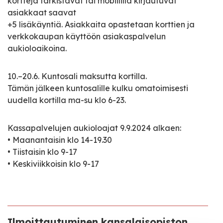
kortteja tarkistavat tai mobiililla kirjautuvat
asiakkaat saavat
+5 lisäkäyntiä. Asiakkaita opastetaan korttien ja
verkkokaupan käyttöön asiakaspalvelun
aukioloaikoina.
10.–20.6. Kuntosali maksutta kortilla.
Tämän jälkeen kuntosalille kulku omatoimisesti
uudella kortilla ma-su klo 6-23.
Kassapalvelujen aukioloajat 9.9.2024 alkaen:
• Maanantaisin klo 14-19.30
• Tiistaisin klo 9-17
• Keskiviikkoisin klo 9-17
Ilmoittautuminen kansalaisopiston