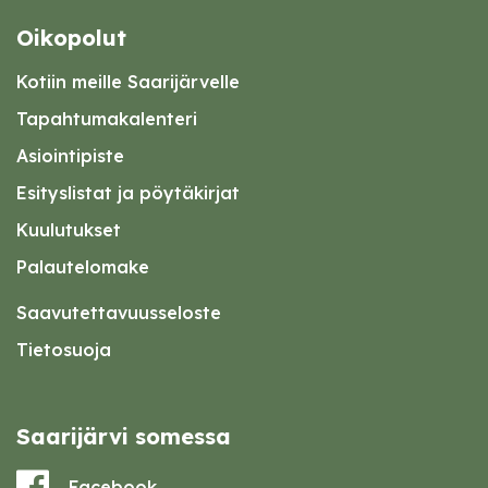
Oikopolut
Kotiin meille Saarijärvelle
Tapahtumakalenteri
Asiointipiste
Esityslistat ja pöytäkirjat
Kuulutukset
Palautelomake
Saavutettavuusseloste
Tietosuoja
Saarijärvi somessa
Facebook