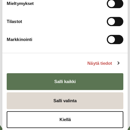
Mieltymykset
Tilastot
Kaikki ajankohtaiset
Markkinointi
Jaa tapahtuma:
Facebook
Näytä tiedot
Twitter
Salli kaikki
Linkedin
URL
Salli valinta
Kiellä