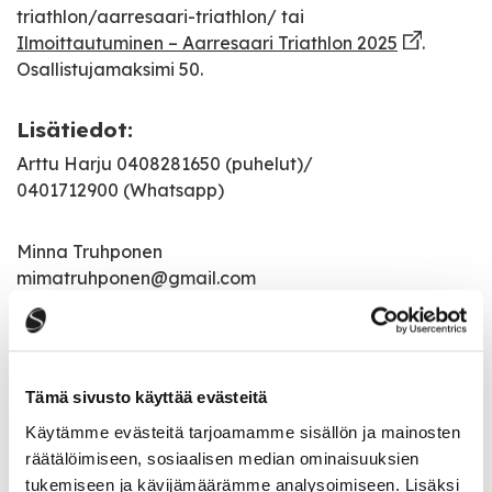
triathlon/aarresaari-triathlon/ tai
Ilmoittautuminen – Aarresaari Triathlon 2025
.
Osallistujamaksimi 50.
Lisätiedot:
Arttu Harju 0408281650 (puhelut)/
0401712900 (Whatsapp)
Minna Truhponen
mimatruhponen@gmail.com
Yhteistyössä Uimahalli Aarresaari ja
Saarijärven Pullistuksen pyöräily&
triathlonjaosto. Kuva: Kimmo Kuisma 2021
Tämä sivusto käyttää evästeitä
Käytämme evästeitä tarjoamamme sisällön ja mainosten
räätälöimiseen, sosiaalisen median ominaisuuksien
tukemiseen ja kävijämäärämme analysoimiseen. Lisäksi