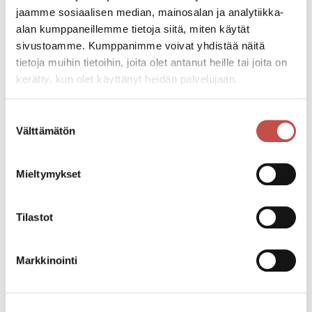
jaamme sosiaalisen median, mainosalan ja analytiikka-
Ilmoittautuminen kansalaisopiston
alan kumppaneillemme tietoja siitä, miten käytät
lukuvuoden 2026–2027 kursseille alkaa
sivustoamme. Kumppanimme voivat yhdistää näitä
10.8.2026
tietoja muihin tietoihin, joita olet antanut heille tai joita on
Kansalaisopisto
5.8.2026
kerätty, kun olet käyttänyt heidän palvelujaan.
Koulu alkaa keskiviikkona 12.8.2026
Suostumuksen
Välttämätön
valinta
Lukio
3.8.2026
Mieltymykset
Esiopetus alkaa maanantaina 17.8.2026
Varhaiskasvatus ja esiopetus
3.8.2026
Tilastot
Lupa- ja valvontaviraston antama
Markkinointi
Myrsky Energia Oy:n Hillonevan
tuulivoimahanketta koskeva perusteltu
päätelmä