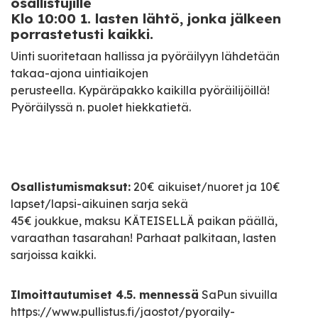
osallistujille
Klo 10:00 1. lasten lähtö, jonka jälkeen
porrastetusti kaikki.
Uinti suoritetaan hallissa ja pyöräilyyn lähdetään
takaa-ajona uintiaikojen
perusteella. Kypäräpakko kaikilla pyöräilijöillä!
Pyöräilyssä n. puolet hiekkatietä.
Osallistumismaksut:
20€ aikuiset/nuoret ja 10€
lapset/lapsi-aikuinen sarja sekä
45€ joukkue, maksu KÄTEISELLÄ paikan päällä,
varaathan tasarahan! Parhaat palkitaan, lasten
sarjoissa kaikki.
Ilmoittautumiset 4.5. mennessä
SaPun sivuilla
https://www.pullistus.fi/jaostot/pyoraily-