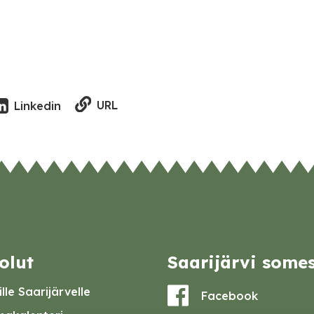
URL
Linkedin
olut
Saarijärvi some
lle Saarijärvelle
Facebook