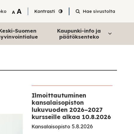
Tekstin suurentaminen
A
oko
Kontrasti
Hae sivustolta
Tekstin pienentäminen
A
Keski-Suomen
Kaupunki-info ja
yvinvointialue
päätöksenteko
Ilmoittautuminen
kansalaisopiston
lukuvuoden 2026–2027
kursseille alkaa 10.8.2026
5.8.2026
Kansalaisopisto