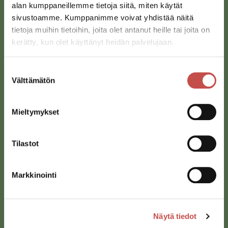
alan kumppaneillemme tietoja siitä, miten käytät
sivustoamme. Kumppanimme voivat yhdistää näitä
tietoja muihin tietoihin, joita olet antanut heille tai joita on
kerätty, kun olet käyttänyt heidän palvelujaan.
Suostumuksen
Välttämätön
valinta
Saarijärven kaupunki
Sivulantie 11, PL 13
43100 Saarijärvi
Mieltymykset
kirjaamo@saarijarvi.fi
Tilastot
Karttapalvelu
Markkinointi
Näytä tiedot