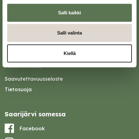
Oikopolut
Salli kaikki
Kotiin meille Saarijärvelle
Tapahtumakalenteri
Salli valinta
Asiointipiste
Esityslistat ja pöytäkirjat
Kiellä
Kuulutukset
Palautelomake
Saavutettavuusseloste
Tietosuoja
Saarijärvi somessa
Facebook