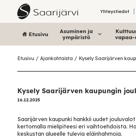
Skip to content
Yhteystiedot
Asuminen ja
Kulttuur
Etusivu
ympäristö
vapaa-
Etusivu
Ajankohtaista
Kysely Saarijärven kaup
Kysely Saarijärven kaupungin jou
16.12.2025
Saarijärven kaupunki hankkii uudet jouluvalot 
kertomalla mielipiteesi eri vaihtoehdoista. 
keskustan alueelle tulevia eläinhahmoja.