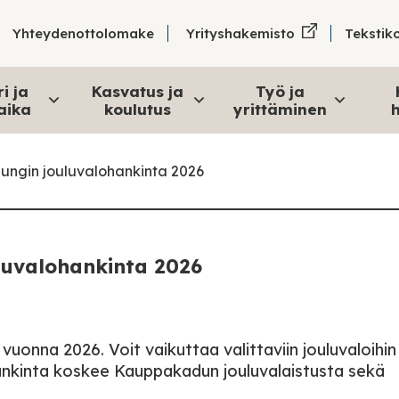
Tekstik
Yhteydenottolomake
Yrityshakemisto
i ja
Kasvatus ja
Työ ja
aika
koulutus
yrittäminen
h
ungin jouluvalohankinta 2026
luvalohankinta 2026
vuonna 2026. Voit vaikuttaa valittaviin jouluvaloihin
Hankinta koskee Kauppakadun jouluvalaistusta sekä