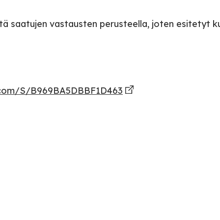
stä saatujen vastausten perusteella, joten esitetyt k
ys.com/S/B969BA5DBBF1D463