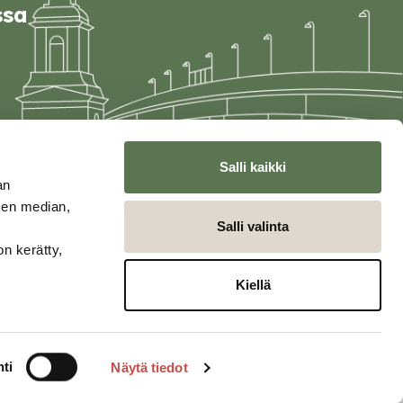
ssa
Salli kaikki
an
sen median,
Salli valinta
on kerätty,
Kiellä
ti
Näytä tiedot