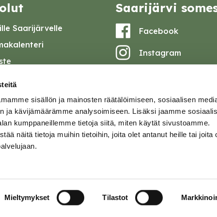
olut
Saarijärvi some
lle Saarijärvelle
Facebook
akalenteri
Instagram
iste
Youtube
at ja pöytäkirjat
teitä
set
mamme sisällön ja mainosten räätälöimiseen, sosiaalisen medi
omake
n ja kävijämäärämme analysoimiseen. Lisäksi jaamme sosiaali
alan kumppaneillemme tietoja siitä, miten käytät sivustoamme.
tavuusseloste
näitä tietoja muihin tietoihin, joita olet antanut heille tai joita 
palvelujaan.
ja
Mieltymykset
Tilastot
Markkinoin