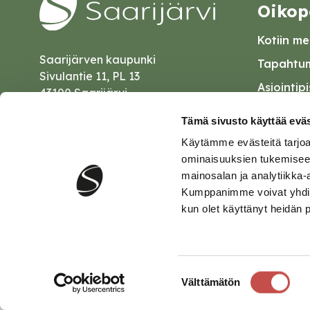
Oikop
Kotiin mei
Saarijärven kaupunki
Tapahtum
Sivulantie 11, PL 13
Asiointip
43100 Saarijärvi
Esityslist
kirjaamo@saarijarvi.fi
Tämä sivusto käyttää eväs
Kuulutuk
Käytämme evästeitä tarjoa
Karttapalvelu
Palautel
ominaisuuksien tukemisee
mainosalan ja analytiikka-
Saavutet
Kumppanimme voivat yhdistää 
kun olet käyttänyt heidän 
Tietosuo
Suostumuksen
Välttämätön
valinta