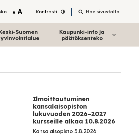
Tekstin suurentaminen
A
oko
Kontrasti
Hae sivustolta
Tekstin pienentäminen
A
Keski-Suomen
Kaupunki-info ja
yvinvointialue
päätöksenteko
Ilmoittautuminen
kansalaisopiston
lukuvuoden 2026–2027
kursseille alkaa 10.8.2026
5.8.2026
Kansalaisopisto