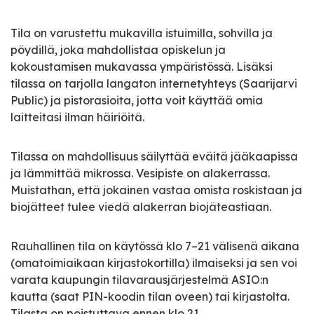
Tila on varustettu mukavilla istuimilla, sohvilla ja
pöydillä, joka mahdollistaa opiskelun ja
kokoustamisen mukavassa ympäristössä. Lisäksi
tilassa on tarjolla langaton internetyhteys (Saarijarvi
Public) ja pistorasioita, jotta voit käyttää omia
laitteitasi ilman häiriöitä.
Tilassa on mahdollisuus säilyttää eväitä jääkaapissa
ja lämmittää mikrossa. Vesipiste on alakerrassa.
Muistathan, että jokainen vastaa omista roskistaan ja
biojätteet tulee viedä alakerran biojäteastiaan.
Rauhallinen tila on käytössä klo 7–21 välisenä aikana
(omatoimiaikaan kirjastokortilla) ilmaiseksi ja sen voi
varata kaupungin tilavarausjärjestelmä ASIO:n
kautta (saat PIN-koodin tilan oveen) tai kirjastolta.
Tilasta on poistuttava ennen klo 21