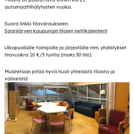
automaattihälytysten vuoksi.
Suora linkki tilavaraukseen:
Saarijärven kaupungin tilojen nettikalenterit
Ulkopuolisille toimijoille ja järjestöille mm. yhdistykset
tilavuokra 10 €/3 tuntia (maks 30 hlö).
Muistetaan pitää hyvä huoli yhteisistä tiloista ja
välineistä!