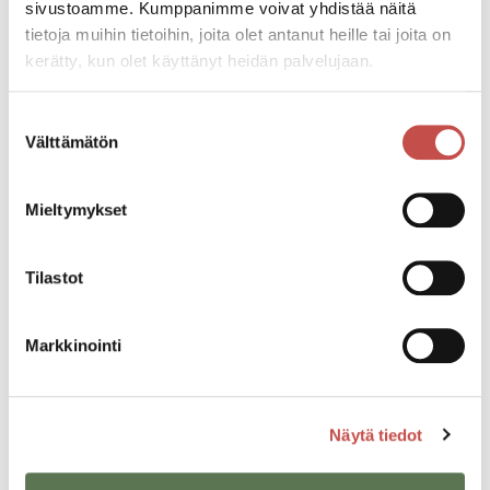
sivustoamme. Kumppanimme voivat yhdistää näitä
tietoja muihin tietoihin, joita olet antanut heille tai joita on
Koulu alkaa keskiviikkona 12.8.2026
kerätty, kun olet käyttänyt heidän palvelujaan.
Lukio
3.8.2026
Suostumuksen
Välttämätön
valinta
Esiopetus alkaa maanantaina 17.8.2026
Varhaiskasvatus ja esiopetus
3.8.2026
Mieltymykset
Lupa- ja valvontaviraston antama
Tilastot
Myrsky Energia Oy:n Hillonevan
tuulivoimahanketta koskeva perusteltu
Markkinointi
päätelmä
Ajankohtaista
22.7.2026
Näytä tiedot