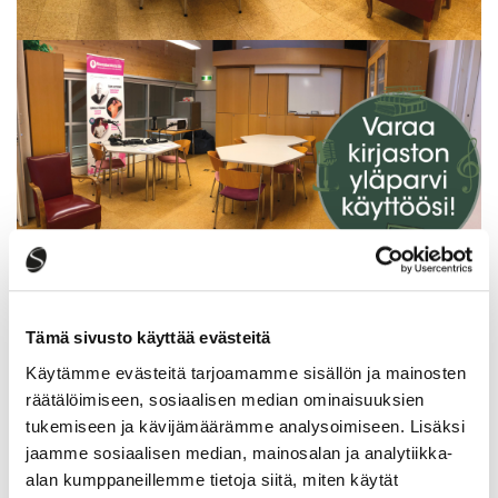
Tämä sivusto käyttää evästeitä
Käytämme evästeitä tarjoamamme sisällön ja mainosten
Ilmoittautuminen kansalaisopiston
räätälöimiseen, sosiaalisen median ominaisuuksien
lukuvuoden 2026–2027 kursseille alkaa
tukemiseen ja kävijämäärämme analysoimiseen. Lisäksi
10.8.2026
jaamme sosiaalisen median, mainosalan ja analytiikka-
alan kumppaneillemme tietoja siitä, miten käytät
Kansalaisopisto
5.8.2026