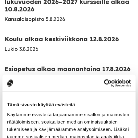
lukuvuoden 2026–2027 kursseille alkaa
10.8.2026
Kansalaisopisto
5.8.2026
Koulu alkaa keskiviikkona 12.8.2026
Lukio
3.8.2026
Esiopetus alkaa maanantaina 17.8.2026
Varhaiskasvatus ja esiopetus
3.8.2026
Lupa- ja valvontaviraston antama
Tämä sivusto käyttää evästeitä
Myrsky Energia Oy:n Hillonevan
tuulivoimahanketta koskeva perusteltu
Käytämme evästeitä tarjoamamme sisällön ja mainosten
päätelmä
räätälöimiseen, sosiaalisen median ominaisuuksien
tukemiseen ja kävijämäärämme analysoimiseen. Lisäksi
Ajankohtaista
22.7.2026
jaamme sosiaalisen median, mainosalan ja analytiikka-