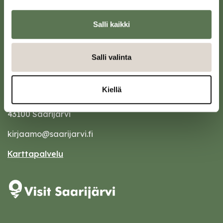
Salli kaikki
Salli valinta
Saarijärven kaupunki
Kiellä
Sivulantie 11, PL 13
43100 Saarijärvi
kirjaamo@saarijarvi.fi
Karttapalvelu