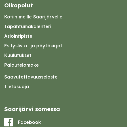
Oikopolut
Kotiin meille Saarijärvelle
Tapahtumakalenteri
Asiointipiste
Esityslistat ja pöytäkirjat
Kuulutukset
Palautelomake
Saavutettavuusseloste
Tietosuoja
Saarijärvi somessa
Facebook