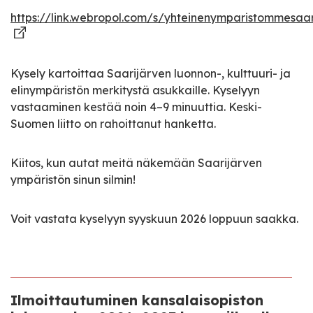
https://link.webropol.com/s/yhteinenymparistommesaar
Kysely kartoittaa Saarijärven luonnon-, kulttuuri- ja
elinympäristön merkitystä asukkaille. Kyselyyn
vastaaminen kestää noin 4–9 minuuttia. Keski-
Suomen liitto on rahoittanut hanketta.
Kiitos, kun autat meitä näkemään Saarijärven
ympäristön sinun silmin!
Voit vastata kyselyyn syyskuun 2026 loppuun saakka.
Ilmoittautuminen kansalaisopiston