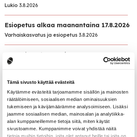
Lukio
3.8.2026
Esiopetus alkaa maanantaina 17.8.2026
Varhaiskasvatus ja esiopetus
3.8.2026
Lupa- ja valvontaviraston antama
Myrsky Energia Oy:n Hillonevan
tuulivoimahanketta koskeva perusteltu
päätelmä
Tämä sivusto käyttää evästeitä
Ajankohtaista
22.7.2026
Käytämme evästeitä tarjoamamme sisällön ja mainosten
räätälöimiseen, sosiaalisen median ominaisuuksien
tukemiseen ja kävijämäärämme analysoimiseen. Lisäksi
jaamme sosiaalisen median, mainosalan ja analytiikka-
Kaikki ajankohtaiset
alan kumppaneillemme tietoja siitä, miten käytät
sivustoamme. Kumppanimme voivat yhdistää näitä
tietoja muihin tietoihin, joita olet antanut heille tai joita on