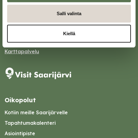
Saarijärven kaupunki
Salli valinta
Sivulantie 11, PL 13
43100 Saarijärvi
Kiellä
kirjaamo@saarijarvi.fi
Karttapalvelu
Oikopolut
Kotiin meille Saarijärvelle
Tapahtumakalenteri
Asiointipiste