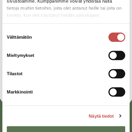
sivustoamme. Kumppanimme voivat yhdistää näitä
tietoja muihin tietoihin, joita olet antanut heille tai joita on
kerätty, kun olet käyttänyt heidän palvelujaan.
Jaa tapahtuma:
Suostumuksen
Facebook
Välttämätön
valinta
Twitter
Mieltymykset
Linkedin
URL
Tilastot
Markkinointi
Näytä tiedot