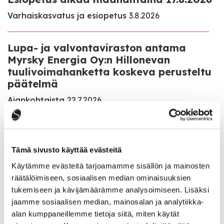
Varhaiskasvatus ja esiopetus
3.8.2026
Lupa- ja valvontaviraston antama
Myrsky Energia Oy:n Hillonevan
tuulivoimahanketta koskeva perusteltu
päätelmä
Ajankohtaista
22.7.2026
Veteraanipuiston saneeraus on saatu
valmiiksi ja puistoalue on jälleen
Tämä sivusto käyttää evästeitä
avoinna
Käytämme evästeitä tarjoamamme sisällön ja mainosten
Ajankohtaista
22.7.2026
räätälöimiseen, sosiaalisen median ominaisuuksien
tukemiseen ja kävijämäärämme analysoimiseen. Lisäksi
jaamme sosiaalisen median, mainosalan ja analytiikka-
alan kumppaneillemme tietoja siitä, miten käytät
Kaikki ajankohtaiset