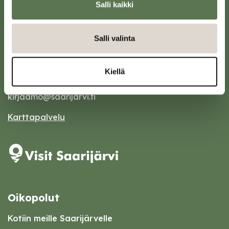
Salli kaikki
Salli valinta
Saarijärven kaupunki
Sivulantie 11, PL 13
Kiellä
43100 Saarijärvi
kirjaamo@saarijarvi.fi
Karttapalvelu
Oikopolut
Kotiin meille Saarijärvelle