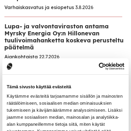
Varhaiskasvatus ja esiopetus
3.8.2026
Lupa- ja valvontaviraston antama
Myrsky Energia Oy:n Hillonevan
tuulivoimahanketta koskeva perusteltu
päätelmä
Ajankohtaista
22.7.2026
Veteraanipuiston saneeraus on saatu
valmiiksi ja puistoalue on jälleen
Tämä sivusto käyttää evästeitä
avoinna
Käytämme evästeitä tarjoamamme sisällön ja mainosten
Ajankohtaista
22.7.2026
räätälöimiseen, sosiaalisen median ominaisuuksien
tukemiseen ja kävijämäärämme analysoimiseen. Lisäksi
jaamme sosiaalisen median, mainosalan ja analytiikka-
alan kumppaneillemme tietoja siitä, miten käytät
Kaikki ajankohtaiset