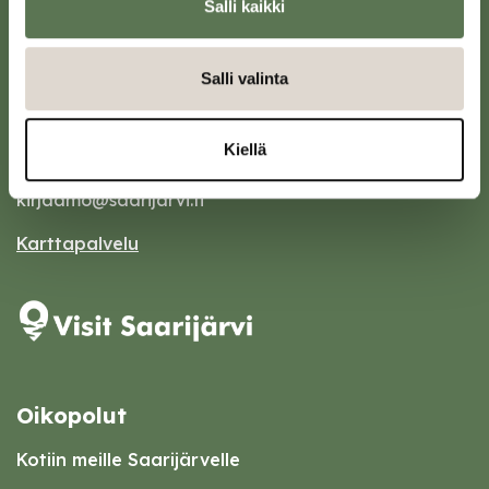
Salli kaikki
Salli valinta
Saarijärven kaupunki
Sivulantie 11, PL 13
Kiellä
43100 Saarijärvi
kirjaamo@saarijarvi.fi
Karttapalvelu
Oikopolut
Kotiin meille Saarijärvelle