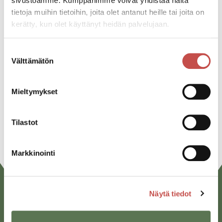
sivustoamme. Kumppanimme voivat yhdistää näitä
tietoja muihin tietoihin, joita olet antanut heille tai joita on
kerätty, kun olet käyttänyt heidän palvelujaan.
Jaa tapahtuma:
Suostumuksen
Facebook
Välttämätön
valinta
Twitter
Mieltymykset
Linkedin
URL
Tilastot
Markkinointi
Näytä tiedot