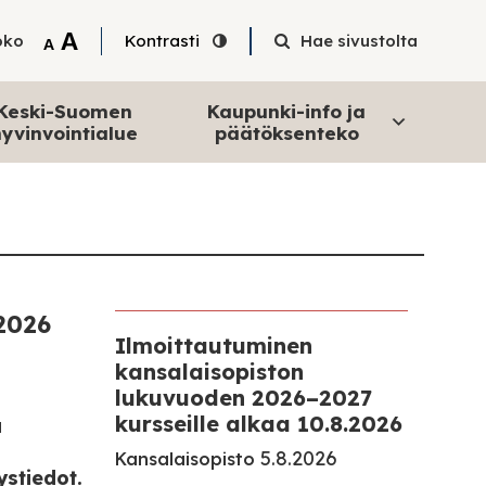
Tekstin suurentaminen
A
oko
Kontrasti
Hae sivustolta
Tekstin pienentäminen
A
Keski-Suomen
Kaupunki-info ja
yvinvointialue
päätöksenteko
.2026
Ilmoittautuminen
kansalaisopiston
lukuvuoden 2026–2027
kursseille alkaa 10.8.2026
a
5.8.2026
Kansalaisopisto
ystiedot
.