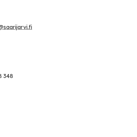
saarijarvi.fi
8 348