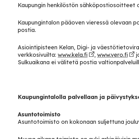
Kaupungin henkilöstön sähköpostiosoitteet o
Kaupungintalon pääoven vieressä olevaan pos
postia.
Asiointipisteen Kelan, Digi- ja väestötietovir
verkkosivuilta:
www.kela.fi
,
www.vero.fi
j
Sulkuaikana ei välitetä postia valtionpalveluill
Kaupungintalolla palvellaan ja päivystyks
Asuntotoimisto
Asuntotoimisto on kokonaan suljettuna jouluv