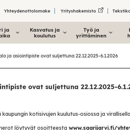
Tekstik
Yhteydenottolomake
Yrityshakemisto
i ja
Kasvatus ja
Työ ja
aika
koulutus
yrittäminen
h
o ja asiointipiste ovat suljettuna 22.12.2025-6.1.2026
ntipiste ovat suljettuna 22.12.2025-6.1
 kaupungin kotisivujen kuulutus-osiossa ja virallisell
merot löytyvät osoitteesta
www.saarijarvi.fi/yhte