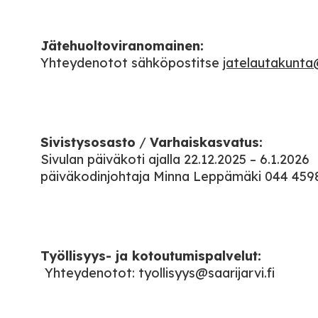
Jätehuoltoviranomainen:
Yhteydenotot sähköpostitse
jatelautakunta@
Sivistysosasto
/
Varhaiskasvatus:
Sivulan päiväkoti ajalla 22.12.2025 – 6.1.2026
päiväkodinjohtaja Minna Leppämäki 044 459
Työllisyys- ja kotoutumispalvelut:
Yhteydenotot: tyollisyys@saarijarvi.fi