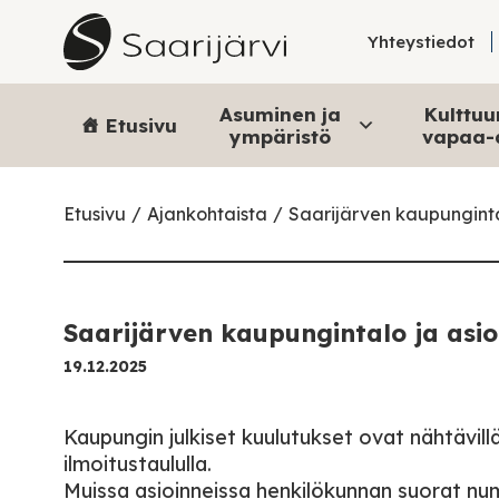
Skip to content
Yhteystiedot
Asuminen ja
Kulttuur
Etusivu
ympäristö
vapaa-
Etusivu
Ajankohtaista
Saarijärven kaupungintal
Saarijärven kaupungintalo ja asioi
19.12.2025
Kaupungin julkiset kuulutukset ovat nähtävillä
ilmoitustaululla.
Muissa asioinneissa henkilökunnan suorat nu