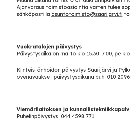
Muuna aikana toimisto on auki arkipäivisin ma
Ajanvaraus toimistoasiointia varten tulee so
sähköpostilla
asuntotoimisto@saarijarvi.fi
to
Vuokratalojen päivystys
Päivystysaika on ma-to klo 15.30–7.00, pe klo
Kiinteistönhoidon päivystys Saarijärvi ja Pyl
ovenavaukset päivystysaikana puh. 010 2096
Viemärilaitoksen ja kunnallistekniikkapalv
Puhelinpäivystys 044 4598 771