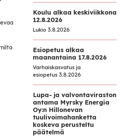
Koulu alkaa keskiviikkona
12.8.2026
levaa
3.8.2026
Lukio
milta
Esiopetus alkaa
maanantaina 17.8.2026
Varhaiskasvatus ja
3.8.2026
esiopetus
Lupa- ja valvontaviraston
antama Myrsky Energia
Oy:n Hillonevan
tuulivoimahanketta
koskeva perusteltu
päätelmä