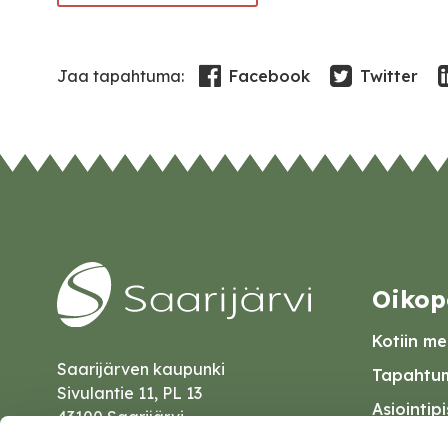
Facebook
Twitter
Jaa tapahtuma:
Oikop
Kotiin mei
Saarijärven kaupunki
Tapahtum
Sivulantie 11, PL 13
Asiointip
43100 Saarijärvi
Esityslist