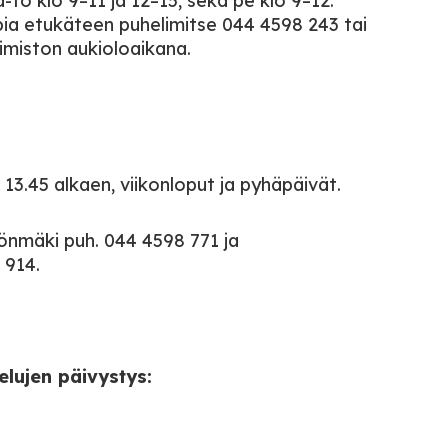
-to klo 9–11 ja 12–15, sekä pe klo 9–12.
pia etukäteen puhelimitse 044 4598 243 tai
imiston aukioloaikana.
 13.45 alkaen, viikonloput ja pyhäpäivät.
könmäki puh. 044 4598 771 ja
 914.
elujen päivystys: