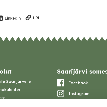
URL
Linkedin
olut
Saarijärvi some
lle Saarijärvelle
Facebook
akalenteri
Instagram
iste
Youtube
at ja pöytäkirjat