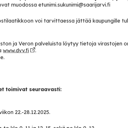
vat muodossa etunimi.sukunimi@saarijarvi.fi
tilaatikkoon voi tarvittaessa jättää kaupungille tu
aston ja Veron palveluista löytyy tietoja virastojen o
a
www.dvv.fi
.
e.
et toimivat seuraavasti:
iikon 22.-28.12.2025.