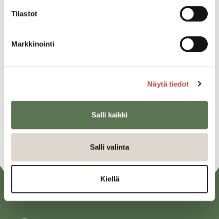
Kaikki ajankohtaiset
Tilastot
Jaa tapahtuma:
Markkinointi
Facebook
Twitter
Näytä tiedot
Linkedin
Salli kaikki
URL
Salli valinta
Kiellä