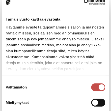
Koulu alkaa keskiviikkona 12.8.2026
Tämä sivusto käyttää evästeitä
Lukio
3.8.2026
Käytämme evästeitä tarjoamamme sisällön ja mainosten
räätälöimiseen, sosiaalisen median ominaisuuksien
Esiopetus alkaa maanantaina 17.8.2026
tukemiseen ja kävijämäärämme analysoimiseen. Lisäksi
Varhaiskasvatus ja esiopetus
3.8.2026
jaamme sosiaalisen median, mainosalan ja analytiikka-
alan kumppaneillemme tietoja siitä, miten käytät
sivustoamme. Kumppanimme voivat yhdistää näitä
Lupa- ja valvontaviraston antama
tietoja muihin tietoihin, joita olet antanut heille tai joita on
Myrsky Energia Oy:n Hillonevan
kerätty, kun olet käyttänyt heidän palvelujaan.
tuulivoimahanketta koskeva perusteltu
päätelmä
Suostumuksen
Ajankohtaista
22.7.2026
Välttämätön
valinta
Mieltymykset