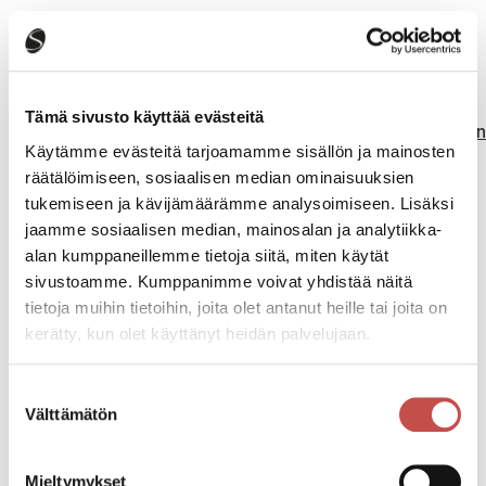
Hakuaika päättyy 12.11.2023. Haku virkaan tapahtuu
Kuntarekryn kautta:
Tämä sivusto käyttää evästeitä
https://www.kuntarekry.fi/fi/tyopaikat/yhdyskuntatekn
Käytämme evästeitä tarjoamamme sisällön ja mainosten
mestari-556962/
räätälöimiseen, sosiaalisen median ominaisuuksien
tukemiseen ja kävijämäärämme analysoimiseen. Lisäksi
Alkuperäiset opinto- ja työtodistukset esitetään
jaamme sosiaalisen median, mainosalan ja analytiikka-
mahdollisen haastattelun yhteydessä. Virkaan valitun
alan kumppaneillemme tietoja siitä, miten käytät
on ennen viran vastaanottamista esitettävä
sivustoamme. Kumppanimme voivat yhdistää näitä
hyväksyttävä lääkärintodistus terveydentilastaan.
tietoja muihin tietoihin, joita olet antanut heille tai joita on
Viran täyttämisessä noudatetaan 6 kk:n koeaikaa.
kerätty, kun olet käyttänyt heidän palvelujaan.
Suostumuksen
Välttämätön
valinta
Ilmoittautuminen kansalaisopiston
lukuvuoden 2026–2027 kursseille alkaa
Mieltymykset