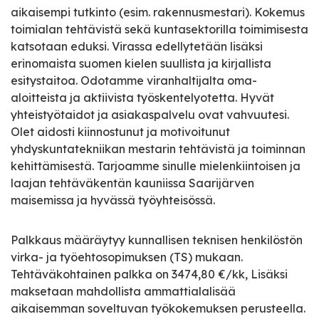
aikaisempi tutkinto (esim. rakennusmestari). Kokemus
toimialan tehtävistä sekä kuntasektorilla toimimisesta
katsotaan eduksi. Virassa edellytetään lisäksi
erinomaista suomen kielen suullista ja kirjallista
esitystaitoa. Odotamme viranhaltijalta oma-
aloitteista ja aktiivista työskentelyotetta. Hyvät
yhteistyötaidot ja asiakaspalvelu ovat vahvuutesi.
Olet aidosti kiinnostunut ja motivoitunut
yhdyskuntatekniikan mestarin tehtävistä ja toiminnan
kehittämisestä. Tarjoamme sinulle mielenkiintoisen ja
laajan tehtäväkentän kauniissa Saarijärven
maisemissa ja hyvässä työyhteisössä.
Palkkaus määräytyy kunnallisen teknisen henkilöstön
virka- ja työehtosopimuksen (TS) mukaan.
Tehtäväkohtainen palkka on 3474,80 €/kk, Lisäksi
maksetaan mahdollista ammattialalisää
aikaisemman soveltuvan työkokemuksen perusteella.