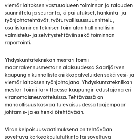
viemärilaitoksen vastuualueen toiminnan ja talouden
suunnittelu ja seuranta, kilpailutukset, hankinta- ja
työnjohtotehtävät, työturvallisuussuunnittelu,
osallistuminen teknisen toimialan hallinnollisiin
valmistelu- ja selvitystehtäviin sekä toiminnan
raportointi.
Yhdyskuntatekniikan mestari toimii
maanrakennusmestarin alaisuudessa Saarijärven
kaupungin kunnallistekniikkapalveluiden sekä vesi- ja
viemärilaitoksen työnjohtajana. Yhdyskuntatekniikan
mestari toimii tarvittaessa kaupungin edustajana eri
viranomaisneuvotteluissa. Tehtävässä on
mahdollisuus kasvaa tulevaisuudessa laajempaan
johtamis- ja esihenkilötehtävään.
Viran kelpoisuusvaatimuksena on tehtävään
soveltuva korkeakoulututkinto tai soveltuva