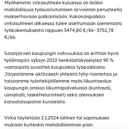
Myöhemmin virkasuhteen kuluessa on lisäksi
mahdollisuus työsuoriutumisen arvioinnin perusteella
maksettavaan palkanlisään. Kokonaispalkka
virkasuhteen alkaessa tulee asettumaan aiemmasta
työkokemuksesta riippuen 3474,80 €/kk- 3752,78
€/kk.
Saarijärven kaupungin vahvuuksia on erittäin hyvä
työilmapiiri: syksyn 2022 henkilöstökyselyssä 90 %
vastaajista suositteli kaupunkia työpaikkana.
Järjestämme aktiivisesti yhteistä tyhy-toimintaa ja
tarjoamme työntekijöillemme myös liikuntaedun
kaupungin omissa liikuntapalveluissa (kuntosali,
uimahalli, laskettelurinteet) sekä alennuksen
kansalaisopiston kursseista.
Virka täytetään 2.1.2024 lähtien tai sopimuksen
mukaan kuitenkin mahdollisimman pian.