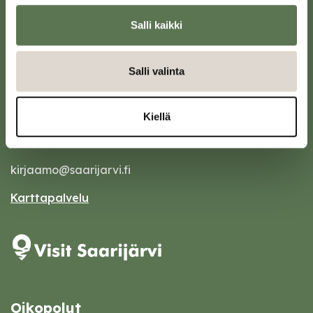
Salli kaikki
Salli valinta
Saarijärven kaupunki
Kiellä
Sivulantie 11, PL 13
43100 Saarijärvi
kirjaamo@saarijarvi.fi
Karttapalvelu
Oikopolut