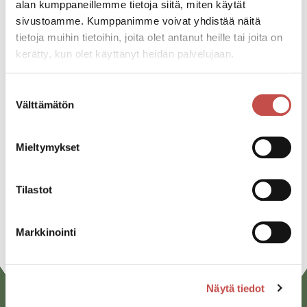
alan kumppaneillemme tietoja siitä, miten käytät
sivustoamme. Kumppanimme voivat yhdistää näitä
Kaikki ajankohtaiset
tietoja muihin tietoihin, joita olet antanut heille tai joita on
kerätty, kun olet käyttänyt heidän palvelujaan.
Suostumuksen
Jaa tapahtuma:
Välttämätön
valinta
Facebook
Mieltymykset
Twitter
Linkedin
Tilastot
URL
Markkinointi
Näytä tiedot