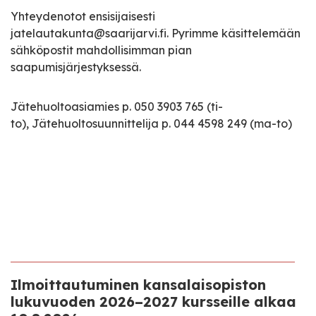
Yhteydenotot ensisijaisesti
jatelautakunta@saarijarvi.fi. Pyrimme käsittelemään
sähköpostit mahdollisimman pian
saapumisjärjestyksessä.
Jätehuoltoasiamies p. 050 3903 765 (ti-
to), Jätehuoltosuunnittelija p. 044 4598 249 (ma-to)
Ilmoittautuminen kansalaisopiston
lukuvuoden 2026–2027 kursseille alkaa