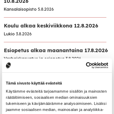
10.8.2026
Kansalaisopisto
5.8.2026
Koulu alkaa keskiviikkona 12.8.2026
Lukio
3.8.2026
Esiopetus alkaa maanantaina 17.8.2026
Varhaiskasvatus ja esiopetus
3.8.2026
Lupa- ja valvontaviraston antama
Myrsky Energia Oy:n Hillonevan
Tämä sivusto käyttää evästeitä
tuulivoimahanketta koskeva perusteltu
Käytämme evästeitä tarjoamamme sisällön ja mainosten
päätelmä
räätälöimiseen, sosiaalisen median ominaisuuksien
Ajankohtaista
22.7.2026
tukemiseen ja kävijämäärämme analysoimiseen. Lisäksi
jaamme sosiaalisen median, mainosalan ja analytiikka-