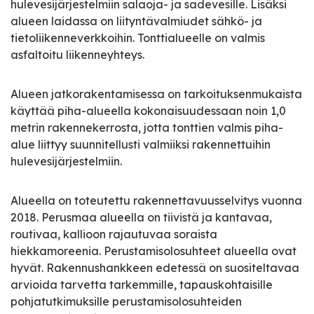
hulevesijärjestelmiin salaoja- ja sadevesille. Lisäksi
alueen laidassa on liityntävalmiudet sähkö- ja
tietoliikenneverkkoihin. Tonttialueelle on valmis
asfaltoitu liikenneyhteys.
Alueen jatkorakentamisessa on tarkoituksenmukaista
käyttää piha-alueella kokonaisuudessaan noin 1,0
metrin rakennekerrosta, jotta tonttien valmis piha-
alue liittyy suunnitellusti valmiiksi rakennettuihin
hulevesijärjestelmiin.
Alueella on toteutettu rakennettavuusselvitys vuonna
2018. Perusmaa alueella on tiivistä ja kantavaa,
routivaa, kallioon rajautuvaa soraista
hiekkamoreenia. Perustamisolosuhteet alueella ovat
hyvät. Rakennushankkeen edetessä on suositeltavaa
arvioida tarvetta tarkemmille, tapauskohtaisille
pohjatutkimuksille perustamisolosuhteiden