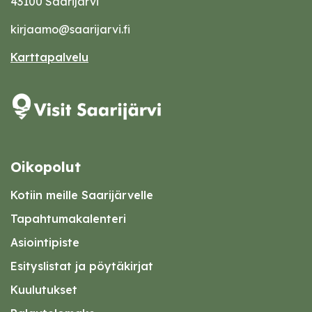
43100 Saarijärvi
kirjaamo@saarijarvi.fi
Karttapalvelu
Oikopolut
Kotiin meille Saarijärvelle
Tapahtumakalenteri
Asiointipiste
Esityslistat ja pöytäkirjat
Kuulutukset