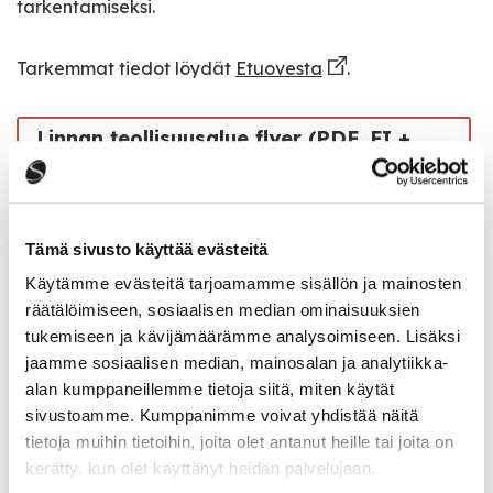
tarkentamiseksi.
Tarkemmat tiedot löydät
Etuovesta
.
Linnan teollisuusalue flyer (PDF, FI +
ENG)
Tämä sivusto käyttää evästeitä
Käytämme evästeitä tarjoamamme sisällön ja mainosten
Tontit
räätälöimiseen, sosiaalisen median ominaisuuksien
tukemiseen ja kävijämäärämme analysoimiseen. Lisäksi
Tarmo Heinänen
jaamme sosiaalisen median, mainosalan ja analytiikka-
alan kumppaneillemme tietoja siitä, miten käytät
maankäyttöpäällikkö
sivustoamme. Kumppanimme voivat yhdistää näitä
044 4598 314
tietoja muihin tietoihin, joita olet antanut heille tai joita on
tarmo.heinanen@saarijarvi.fi
kerätty, kun olet käyttänyt heidän palvelujaan.