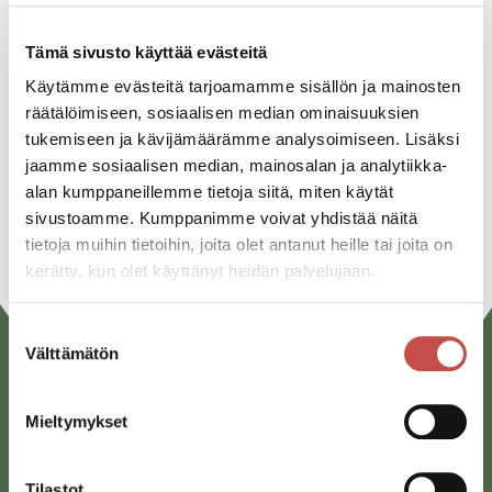
Jaa tapahtuma:
Tämä sivusto käyttää evästeitä
Facebook
Käytämme evästeitä tarjoamamme sisällön ja mainosten
räätälöimiseen, sosiaalisen median ominaisuuksien
Twitter
tukemiseen ja kävijämäärämme analysoimiseen. Lisäksi
Linkedin
jaamme sosiaalisen median, mainosalan ja analytiikka-
alan kumppaneillemme tietoja siitä, miten käytät
URL
sivustoamme. Kumppanimme voivat yhdistää näitä
tietoja muihin tietoihin, joita olet antanut heille tai joita on
kerätty, kun olet käyttänyt heidän palvelujaan.
Suostumuksen
Välttämätön
valinta
Mieltymykset
Tilastot