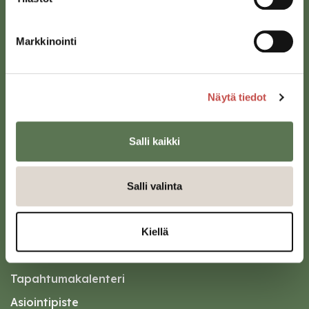
Saarijärven kaupunki
Markkinointi
Sivulantie 11, PL 13
43100 Saarijärvi
kirjaamo@saarijarvi.fi
Näytä tiedot
Karttapalvelu
Salli kaikki
Salli valinta
Oikopolut
Kiellä
Kotiin meille Saarijärvelle
Tapahtumakalenteri
Asiointipiste