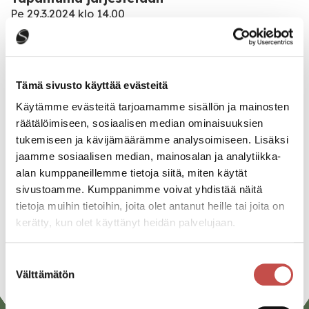
Pe 29.3.2024 klo 14.00
Katso kaikki tapahtumat
Tämä sivusto käyttää evästeitä
Käytämme evästeitä tarjoamamme sisällön ja mainosten
räätälöimiseen, sosiaalisen median ominaisuuksien
Jaa tapahtuma:
tukemiseen ja kävijämäärämme analysoimiseen. Lisäksi
Facebook
jaamme sosiaalisen median, mainosalan ja analytiikka-
alan kumppaneillemme tietoja siitä, miten käytät
Twitter
sivustoamme. Kumppanimme voivat yhdistää näitä
Linkedin
tietoja muihin tietoihin, joita olet antanut heille tai joita on
kerätty, kun olet käyttänyt heidän palvelujaan.
URL
Suostumuksen
Välttämätön
valinta