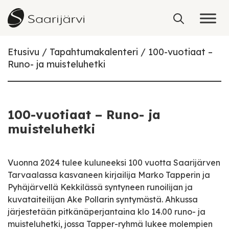
Skip to content
Etusivu
Tapahtumakalenteri
100-vuotiaat –
Runo- ja muisteluhetki
100-vuotiaat – Runo- ja
muisteluhetki
Vuonna 2024 tulee kuluneeksi 100 vuotta Saarijärven
Tarvaalassa kasvaneen kirjailija Marko Tapperin ja
Pyhäjärvellä Kekkilässä syntyneen runoilijan ja
kuvataiteilijan Ake Pollarin syntymästä. Ahkussa
järjestetään pitkänäperjantaina klo 14.00 runo- ja
muisteluhetki, jossa Tapper-ryhmä lukee molempien