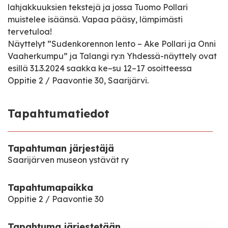
lahjakkuuksien tekstejä ja jossa Tuomo Pollari
muistelee isäänsä. Vapaa pääsy, lämpimästi
tervetuloa!
Näyttelyt
”Sudenkorennon lento – Ake Pollari ja Onni
Vaaherkumpu” ja Talangi ry:n Yhdessä-näyttely
ovat
esillä 31.3.2024 saakka ke–su 12–17 osoitteessa
Oppitie 2 / Paavontie 30, Saarijärvi.
Tapahtumatiedot
Tapahtuman järjestäjä
Saarijärven museon ystävät ry
Tapahtumapaikka
Oppitie 2 / Paavontie 30
Tapahtuma järjestetään