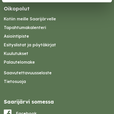
Oikopolut
Kotiin meille Saarijärvelle
Tapahtumakalenteri
Asiointipiste
Esityslistat ja pöytäkirjat
Kuulutukset
Palautelomake
Saavutettavuusseloste
Tietosuoja
Saarijärvi somessa
Facebook