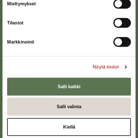
Mieltymykset
Tilastot
Markkinointi
Saarijärven kaupunki
Näytä tiedot
Sivulantie 11, PL 13
43100 Saarijärvi
Salli kaikki
kirjaamo@saarijarvi.fi
Karttapalvelu
Salli valinta
Kiellä