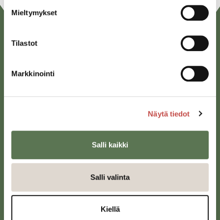
Mieltymykset
Tilastot
Markkinointi
Saarijärven kaupunki
Näytä tiedot
Sivulantie 11, PL 13
43100 Saarijärvi
Salli kaikki
kirjaamo@saarijarvi.fi
Karttapalvelu
Salli valinta
Kiellä