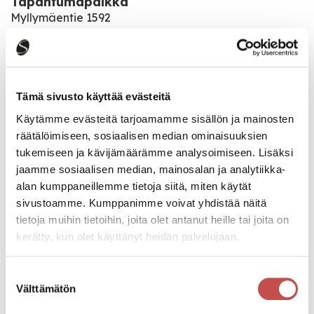
Tapahtumapaikka
Myllymäentie 1592
43220 Mahlu
Katso kaikki tapahtumat
Tämä sivusto käyttää evästeitä
Käytämme evästeitä tarjoamamme sisällön ja mainosten
räätälöimiseen, sosiaalisen median ominaisuuksien
Jaa tapahtuma:
tukemiseen ja kävijämäärämme analysoimiseen. Lisäksi
jaamme sosiaalisen median, mainosalan ja analytiikka-
Facebook
alan kumppaneillemme tietoja siitä, miten käytät
Twitter
sivustoamme. Kumppanimme voivat yhdistää näitä
tietoja muihin tietoihin, joita olet antanut heille tai joita on
Linkedin
kerätty, kun olet käyttänyt heidän palvelujaan.
URL
Suostumuksen
Välttämätön
valinta