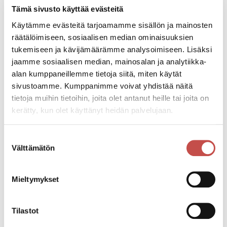
Tapahtumatiedot
Tämä sivusto käyttää evästeitä
Käytämme evästeitä tarjoamamme sisällön ja mainosten
räätälöimiseen, sosiaalisen median ominaisuuksien
Tapahtuman järjestäjä
tukemiseen ja kävijämäärämme analysoimiseen. Lisäksi
Tapperien Taideseura ry, kuvataiteilija Jaana
jaamme sosiaalisen median, mainosalan ja analytiikka-
Bombin, Saarijärven Pullistus ja Saarijärven kaupunki
alan kumppaneillemme tietoja siitä, miten käytät
sivustoamme. Kumppanimme voivat yhdistää näitä
Tapahtumapaikka
tietoja muihin tietoihin, joita olet antanut heille tai joita on
Saarijärven kaupungintalo, Rahkola-sali
kerätty, kun olet käyttänyt heidän palvelujaan.
Sivulantie 11, PL 13
43100 Saarijärvi
Suostumuksen
Välttämätön
valinta
Katso kaikki tapahtumat
Mieltymykset
Tilastot
Jaa tapahtuma: