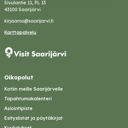
Sivulantie 11, PL 13
43100 Saarijärvi
kirjaamo@saarijarvi.fi
Karttapalvelu
Oikopolut
Kotiin meille Saarijärvelle
Tapahtumakalenteri
Asiointipiste
Esityslistat ja pöytäkirjat
Kuulutukset