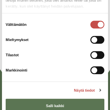
tietoja muihin tietoihin, joita olet antanut heille tai joita on
kerätty, kun olet käyttänyt heidän palvelujaan.
Jaa tapahtuma:
Facebook
Suostumuksen
Välttämätön
valinta
Twitter
Linkedin
Mieltymykset
URL
Tilastot
Markkinointi
Näytä tiedot
Salli kaikki