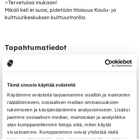
⭐️Tervetuloa mukaan!
Mikäli keli ei suosi, pidetään tilaisuus Koulu- ja
kulttuurikeskuksen kulttuuritorilla.
Tapahtumatiedot
Tapahtuman järjestäjä
Sampo-lehti
Tämä sivusto käyttää evästeitä
Tapahtumapaikka
Käytämme evästeitä tarjoamamme sisällön ja mainosten
Mittaripolku 1, 43100 Saarijärvi
räätälöimiseen, sosiaalisen median ominaisuuksien
tukemiseen ja kävijämäärämme analysoimiseen. Lisäksi
jaamme sosiaalisen median, mainosalan ja analytiikka-
Katso kaikki tapahtumat
alan kumppaneillemme tietoja siitä, miten käytät
sivustoamme. Kumppanimme voivat yhdistää näitä