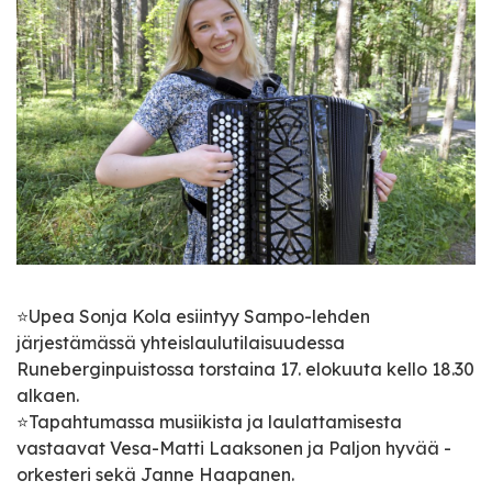
⭐️Upea Sonja Kola esiintyy Sampo-lehden
järjestämässä yhteislaulutilaisuudessa
Runeberginpuistossa torstaina 17. elokuuta kello 18.30
alkaen.
⭐️Tapahtumassa musiikista ja laulattamisesta
vastaavat Vesa-Matti Laaksonen ja Paljon hyvää -
orkesteri sekä Janne Haapanen.