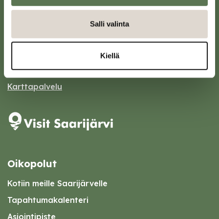
Saarijärven kaupunki
Salli valinta
Sivulantie 11, PL 13
43100 Saarijärvi
Kiellä
kirjaamo@saarijarvi.fi
Karttapalvelu
Oikopolut
Kotiin meille Saarijärvelle
Tapahtumakalenteri
Asiointipiste