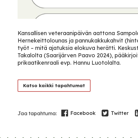
Kansallisen veteraanipäivän aattona Sampo
Hernekeittolounas ja pannukakkukahvit (hinta
työt – mitä ajatuksia elokuva herätti. Kesku
Takalolta (Saarijärven Paavo 2024), pääkirjo
prikaatikenraali evp. Hannu Luotolalta.
Katso kaikki tapahtumat
Facebook
Twitter
Jaa tapahtuma: