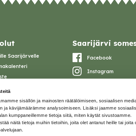
olut
Saarijärvi some
lle Saarijärvelle
Facebook
akalenteri
Instagram
iste
Youtube
at ja pöytäkirjat
teitä
set
mamme sisällön ja mainosten räätälöimiseen, sosiaalisen medi
omake
n ja kävijämäärämme analysoimiseen. Lisäksi jaamme sosiaali
alan kumppaneillemme tietoja siitä, miten käytät sivustoamme.
tavuusseloste
näitä tietoja muihin tietoihin, joita olet antanut heille tai joita 
palvelujaan.
ja