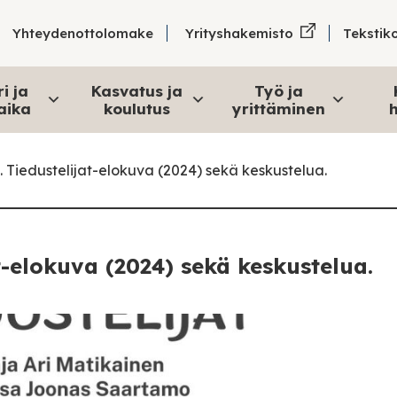
Tekstik
Yhteydenottolomake
Yrityshakemisto
i ja
Kasvatus ja
Työ ja
aika
koulutus
yrittäminen
h
 Tiedustelijat-elokuva (2024) sekä keskustelua.
t-elokuva (2024) sekä keskustelua.