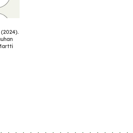
(2024).
auhan
artti