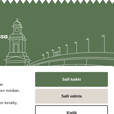
ssa
Salli kaikki
an
sen median,
Salli valinta
on kerätty,
Kiellä