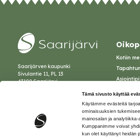
Oikop
Kotiin mei
Saarijärven kaupunki
Tapahtum
Sivulantie 11, PL 13
Asiointip
43100 Saarijärvi
Esityslist
kirjaamo@saarijarvi.fi
Tämä sivusto käyttää eväs
Kuulutuk
Käytämme evästeitä tarjoa
Karttapalvelu
Palautel
ominaisuuksien tukemisee
mainosalan ja analytiikka-
Saavutet
Kumppanimme voivat yhdistää 
kun olet käyttänyt heidän 
Tietosuo