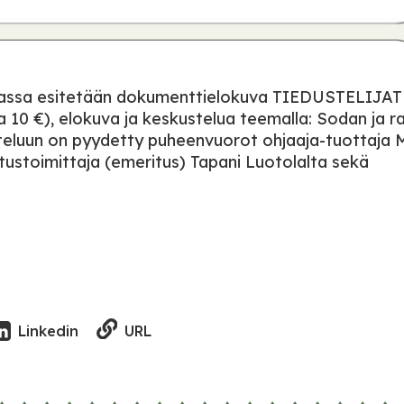
lassa esitetään dokumenttielokuva TIEDUSTELIJAT 
 10 €), elokuva ja keskustelua teemalla: Sodan ja r
steluun on pyydetty puheenvuorot ohjaaja-tuottaja M
itustoimittaja (emeritus) Tapani Luotolalta sekä
URL
Linkedin