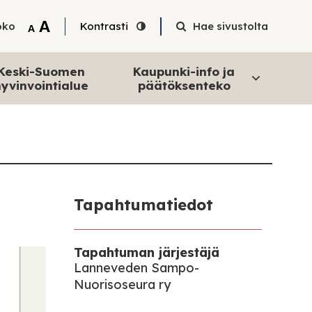
Tekstin suurentaminen
A
oko
Kontrasti
Hae sivustolta
Tekstin pienentäminen
A
Keski-Suomen
Kaupunki-info ja
yvinvointialue
päätöksenteko
Tapahtumatiedot
Tapahtuman järjestäjä
Lanneveden Sampo-
Nuorisoseura ry