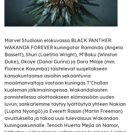
Marvel Studiosin elokuvassa BLACK PANTHER:
WAKANDA FOREVER kuningatar Ramonda (Angela
Bassett), Shuri (Laetitia Wright), M’Baku (Winston
Duke), Okoye (Danai Gurira) ja Dora Milaje (mm.
Florence Kasumba) taistelevat suojellakseen
kansakuntaansa asioihin sekaantuvia
maailmanvaltoja vastaan kuningas T’Challan
kuoleman jälkimainingeissa. Wakandalaisten
ponnistellessa aloittaakseen elämässään uuden
luvun, sankariemme täytyy lyöttäytyä yhteen Nakian
(Lupita Nyongó) ja Everett Rossin (Martin Freeman)
avustuksella ja takoa uusi tulevaisuus Wakandan
kuningaskunnalle. Tenoch Huerta Mejía on Namor,