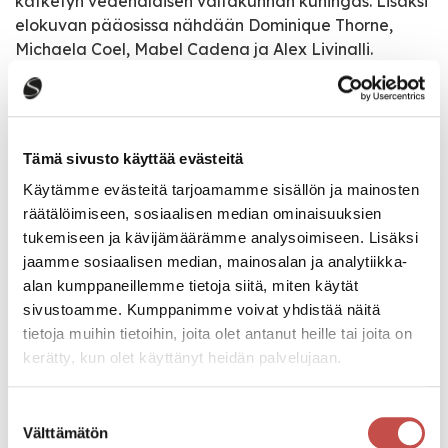
kätketyn vedenalaisen valtakunnan kuningas. Lisäksi
elokuvan pääosissa nähdään Dominique Thorne,
Michaela Coel, Mabel Cadena ja Alex Livinalli.
Elokuvan on ohjannut Ryan Coogler.
Tämä sivusto käyttää evästeitä
Tapahtumatiedot
Käytämme evästeitä tarjoamamme sisällön ja mainosten
räätälöimiseen, sosiaalisen median ominaisuuksien
Tapahtuman järjestäjä
tukemiseen ja kävijämäärämme analysoimiseen. Lisäksi
Kisakino
jaamme sosiaalisen median, mainosalan ja analytiikka-
alan kumppaneillemme tietoja siitä, miten käytät
sivustoamme. Kumppanimme voivat yhdistää näitä
Pääsymaksu
tietoja muihin tietoihin, joita olet antanut heille tai joita on
10€ / K-12
kerätty, kun olet käyttänyt heidän palvelujaan.
Lipunmyynti alkaa 30min ennen esityksen alkua.
Maksu: käteinen, pankkikortti, VISA, Visa electron.
Suostumuksen
Välttämätön
valinta
Pe 02.12.2022 19:00