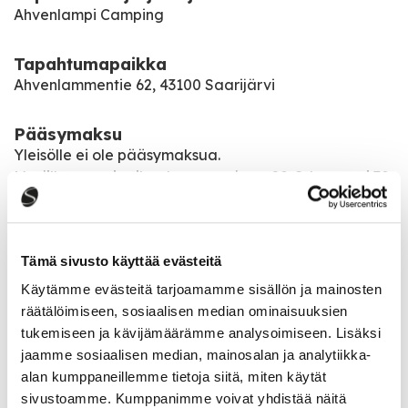
Ahvenlampi Camping
Tapahtumapaikka
Ahvenlammentie 62, 43100 Saarijärvi
Pääsymaksu
Yleisölle ei ole pääsymaksua.
Myyjille myyntipaikat ke, to, pe ja su 20 €, lauantai 30
€.
Tapahtuma avoinna päivittäin keskiviikosta
Tämä sivusto käyttää evästeitä
lauantaihin klo 8-21 ja sunnuntaina klo 8-16.
Käytämme evästeitä tarjoamamme sisällön ja mainosten
Rompe tiedustelut 0400-218398 Asko
räätälöimiseen, sosiaalisen median ominaisuuksien
Majoitus 0400-505768 Ahvenlampi Camping
tukemiseen ja kävijämäärämme analysoimiseen. Lisäksi
jaamme sosiaalisen median, mainosalan ja analytiikka-
alan kumppaneillemme tietoja siitä, miten käytät
Katso kaikki tapahtumat
sivustoamme. Kumppanimme voivat yhdistää näitä