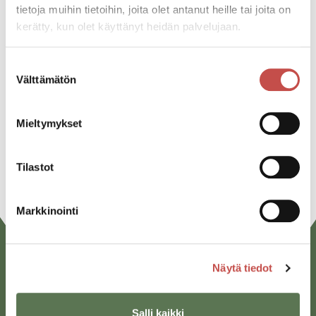
tietoja muihin tietoihin, joita olet antanut heille tai joita on
kerätty, kun olet käyttänyt heidän palvelujaan.
Jaa tapahtuma:
Suostumuksen
Facebook
Välttämätön
valinta
Twitter
Linkedin
Mieltymykset
URL
Tilastot
Markkinointi
Näytä tiedot
Salli kaikki