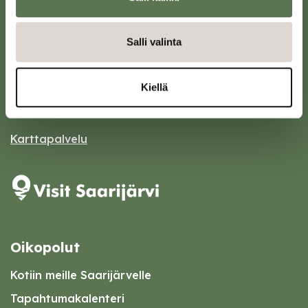
Salli valinta
Saarijärven kaupunki
Sivulantie 11, PL 13
43100 Saarijärvi
Kiellä
kirjaamo@saarijarvi.fi
Karttapalvelu
Oikopolut
Kotiin meille Saarijärvelle
Tapahtumakalenteri