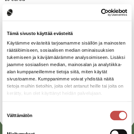
Katso kaikki tapahtumat
Tämä sivusto käyttää evästeitä
Käytämme evästeitä tarjoamamme sisällön ja mainosten
Jaa tapahtuma:
räätälöimiseen, sosiaalisen median ominaisuuksien
tukemiseen ja kävijämäärämme analysoimiseen. Lisäksi
Facebook
jaamme sosiaalisen median, mainosalan ja analytiikka-
Twitter
alan kumppaneillemme tietoja siitä, miten käytät
sivustoamme. Kumppanimme voivat yhdistää näitä
Linkedin
tietoja muihin tietoihin, joita olet antanut heille tai joita on
kerätty, kun olet käyttänyt heidän palvelujaan.
URL
Suostumuksen
Välttämätön
valinta
Mieltymykset