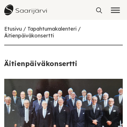
Skip to content
Etusivu
Tapahtumakalenteri
Äitienpäiväkonsertti
Äitienpäiväkonsertti