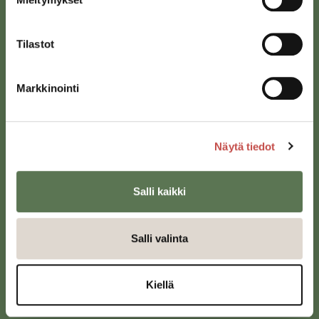
Tilastot
Markkinointi
Saarijärven kaupunki
Sivulantie 11, PL 13
Näytä tiedot
43100 Saarijärvi
kirjaamo@saarijarvi.fi
Salli kaikki
Karttapalvelu
Salli valinta
Kiellä