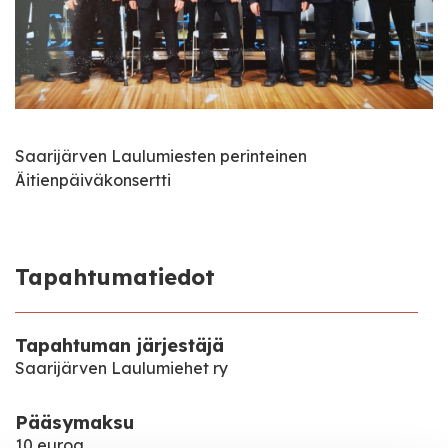
Saarijärven Laulumiesten perinteinen
Äitienpäiväkonsertti
Tapahtumatiedot
Tapahtuman järjestäjä
Saarijärven Laulumiehet ry
Pääsymaksu
10 euroa