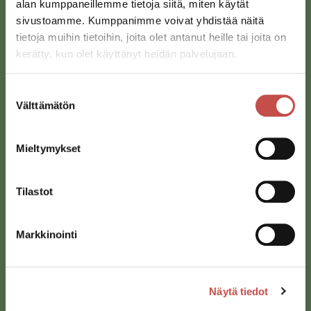
alan kumppaneillemme tietoja siitä, miten käytät
sivustoamme. Kumppanimme voivat yhdistää näitä
tietoja muihin tietoihin, joita olet antanut heille tai joita on
kerätty, kun olet käyttänyt heidän palvelujaan.
Suostumuksen
Saarijärven kaupunki
Välttämätön
valinta
Sivulantie 11, PL 13
43100 Saarijärvi
Mieltymykset
kirjaamo@saarijarvi.fi
Tilastot
Karttapalvelu
Markkinointi
Näytä tiedot
Oikopolut