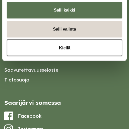
Kotiin meille Saarijärvelle
Salli kaikki
Tapahtumakalenteri
Asiointipiste
Salli valinta
Esityslistat ja pöytäkirjat
Kuulutukset
Kiellä
Palautelomake
Saavutettavuusseloste
Tietosuoja
Saarijärvi somessa
Facebook
Instagram