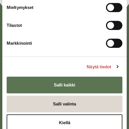
Mieltymykset
Tilastot
Markkinointi
Saarijärven kaupunki
Näytä tiedot
Sivulantie 11, PL 13
43100 Saarijärvi
Salli kaikki
kirjaamo@saarijarvi.fi
Karttapalvelu
Salli valinta
Kiellä