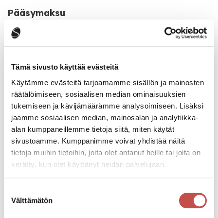
Pääsymaksu
Vapaa pääsy.
Katso kaikki tapahtumat
Tämä sivusto käyttää evästeitä
Käytämme evästeitä tarjoamamme sisällön ja mainosten
räätälöimiseen, sosiaalisen median ominaisuuksien
Jaa tapahtuma:
tukemiseen ja kävijämäärämme analysoimiseen. Lisäksi
jaamme sosiaalisen median, mainosalan ja analytiikka-
Facebook
alan kumppaneillemme tietoja siitä, miten käytät
Twitter
sivustoamme. Kumppanimme voivat yhdistää näitä
tietoja muihin tietoihin, joita olet antanut heille tai joita on
Linkedin
kerätty, kun olet käyttänyt heidän palvelujaan.
URL
Suostumuksen
Välttämätön
valinta