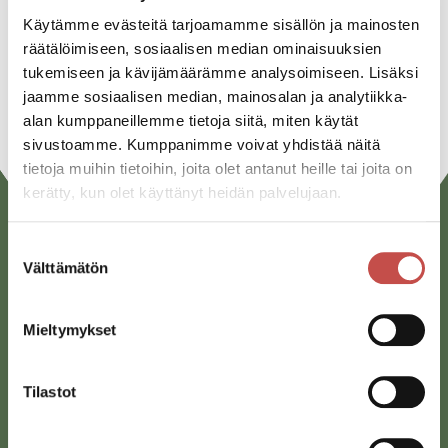
Käytämme evästeitä tarjoamamme sisällön ja mainosten
Linkedin
räätälöimiseen, sosiaalisen median ominaisuuksien
tukemiseen ja kävijämäärämme analysoimiseen. Lisäksi
URL
jaamme sosiaalisen median, mainosalan ja analytiikka-
alan kumppaneillemme tietoja siitä, miten käytät
sivustoamme. Kumppanimme voivat yhdistää näitä
tietoja muihin tietoihin, joita olet antanut heille tai joita on
kerätty, kun olet käyttänyt heidän palvelujaan.
Suostumuksen
Välttämätön
valinta
Mieltymykset
Saarijärven kaupunki
Tilastot
Sivulantie 11, PL 13
43100 Saarijärvi