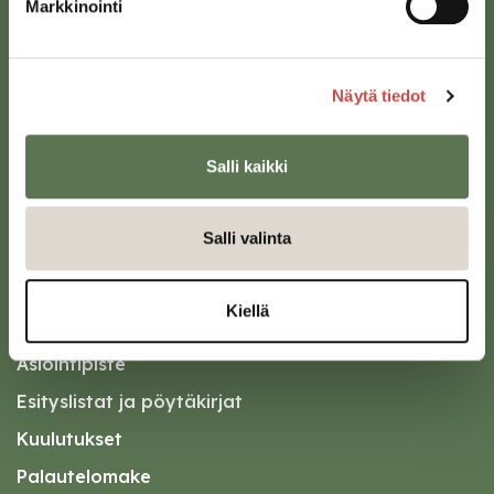
Markkinointi
kirjaamo@saarijarvi.fi
Karttapalvelu
Näytä tiedot
Salli kaikki
Salli valinta
Oikopolut
Kotiin meille Saarijärvelle
Kiellä
Tapahtumakalenteri
Asiointipiste
Esityslistat ja pöytäkirjat
Kuulutukset
Palautelomake