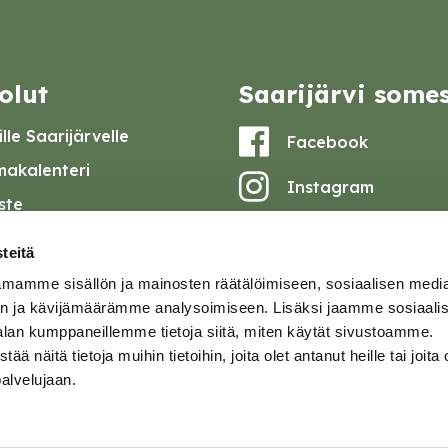
olut
Saarijärvi some
lle Saarijärvelle
Facebook
akalenteri
Instagram
iste
Youtube
at ja pöytäkirjat
teitä
set
mamme sisällön ja mainosten räätälöimiseen, sosiaalisen medi
omake
n ja kävijämäärämme analysoimiseen. Lisäksi jaamme sosiaali
alan kumppaneillemme tietoja siitä, miten käytät sivustoamme.
tavuusseloste
näitä tietoja muihin tietoihin, joita olet antanut heille tai joita 
palvelujaan.
ja