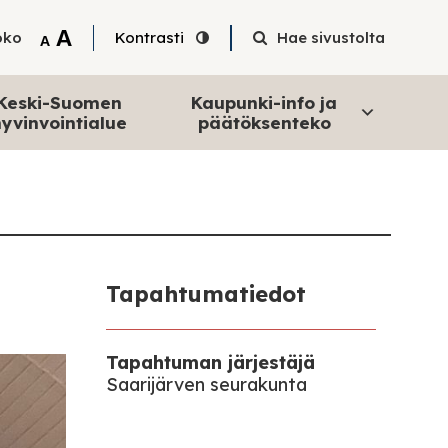
Tekstin suurentaminen
A
oko
Kontrasti
Hae sivustolta
Tekstin pienentäminen
A
Keski-Suomen
Kaupunki-info ja
yvinvointialue
päätöksenteko
Tapahtumatiedot
Tapahtuman järjestäjä
Saarijärven seurakunta