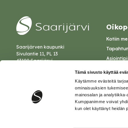
Oikop
Kotiin mei
Saarijärven kaupunki
Tapahtum
Sivulantie 11, PL 13
Asiointip
43100 Saarijärvi
Esityslist
kirjaamo@saarijarvi.fi
Tämä sivusto käyttää eväs
Kuulutuk
Käytämme evästeitä tarjoa
Karttapalvelu
Palautel
ominaisuuksien tukemisee
mainosalan ja analytiikka-
Saavutet
Kumppanimme voivat yhdistää 
kun olet käyttänyt heidän 
Tietosuo