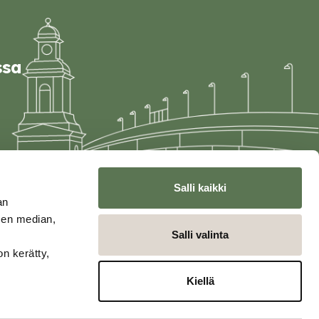
ssa
Salli kaikki
an
sen median,
Salli valinta
on kerätty,
Kiellä