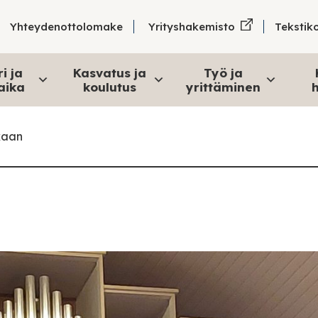
Tekstik
Yhteydenottolomake
Yrityshakemisto
i ja
Kasvatus ja
Työ ja
aika
koulutus
yrittäminen
h
kaan