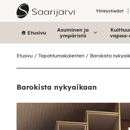
Skip to content
Yhteystiedot
Asuminen ja
Kulttuur
Etusivu
ympäristö
vapaa-
Etusivu
Tapahtumakalenteri
Barokista nykyai
Barokista nykyaikaan